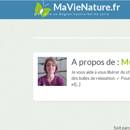
MaVieNature.fr
Bien-être en Région Centre-Val de Loire
A propos de :
Mu
Je vous aide à vous libérer du 
des bulles de relaxation. ✓ Pou
et[...]
Soit par