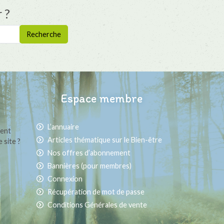
 ?
Espace membre
L’annuaire
ment
Articles thématique sur le Bien-être
 site ?
Nos offres d’abonnement
Bannières (pour membres)
Connexion
Récupération de mot de passe
Conditions Générales de vente