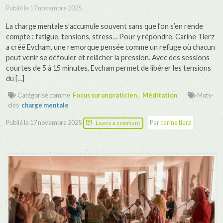
Publié le
17 novembre 2025
La charge mentale s’accumule souvent sans que l’on s’en rende
compte : fatigue, tensions, stress… Pour y répondre, Carine Tierz
a créé Evcham, une remorque pensée comme un refuge où chacun
peut venir se défouler et relâcher la pression. Avec des sessions
courtes de 5 à 15 minutes, Evcham permet de libérer les tensions
du […]
Catégorisé comme
Focus sur un praticien
,
Méditation
Mots-
clés
charge mentale
Publié le
17 novembre 2025
Par
carine tierz
Leave a comment