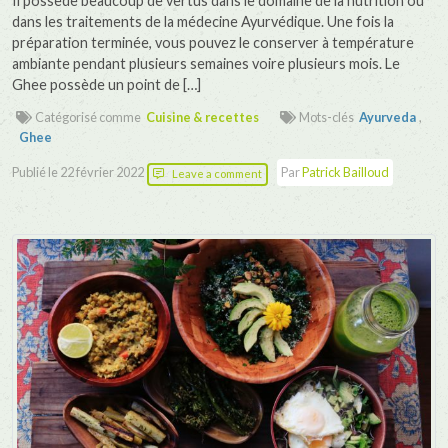
Il possède beaucoup de vertus dans le domaine de la nutrition ou
dans les traitements de la médecine Ayurvédique. Une fois la
préparation terminée, vous pouvez le conserver à température
ambiante pendant plusieurs semaines voire plusieurs mois. Le
Ghee possède un point de […]
Catégorisé comme
Cuisine & recettes
Mots-clés
Ayurveda
,
Ghee
Publié le
22 février 2022
Par
Patrick Bailloud
Leave a comment