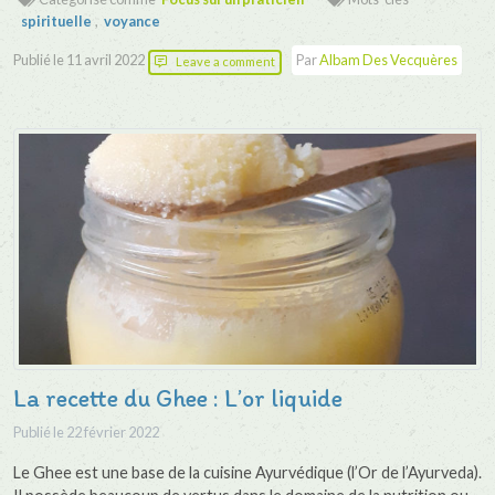
spirituelle
,
voyance
Publié le
11 avril 2022
Par
Albam Des Vecquères
Leave a comment
La recette du Ghee : L’or liquide
Publié le
22 février 2022
Le Ghee est une base de la cuisine Ayurvédique (l’Or de l’Ayurveda).