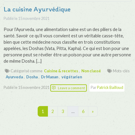
La cuisine Ayurvédique
Publié le
15 novembre 2021
Pour l’Ayurveda, une alimentation saine est un des piliers de la
santé. Savoir ce qu’il vous convient est un véritable casse-tête,
bien que cette médecine nous classifie en trois constitutions
appelées, les Doshas (Vata, Pitta, Kapha). Ce qui est bon pour une
personne peut se révéler être un poison pour une autre personne
de même Dosha. […]
Catégorisé comme
Cuisine & recettes
,
Non classé
Mots-clés
Ayurveda
,
Dosha
,
Dr Manan
,
végétarien
Publié le
15 novembre 2021
Par
Patrick Bailloud
Leave a comment
Navigation
1
2
3
…
6
»
dans
les