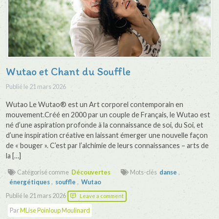
Wutao et Chant du Souffle
Publié le
21 mars 2026
Wutao Le Wutao® est un Art corporel contemporain en
mouvement.Créé en 2000 par un couple de Français, le Wutao est
né d’une aspiration profonde à la connaissance de soi, du Soi, et
d’une inspiration créative en laissant émerger une nouvelle façon
de « bouger ». C’est par l’alchimie de leurs connaissances – arts de
la […]
Catégorisé comme
Découvertes
Mots-clés
danse
,
énergétiques
,
souffle
,
Wutao
Publié le
21 mars 2026
Leave a comment
Par
MLise Poinloup Moulinard