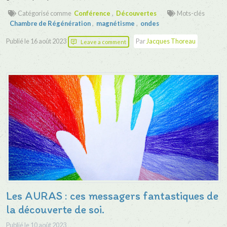
Catégorisé comme
Conférence
,
Découvertes
Mots-clés
Chambre de Régénération
,
magnétisme
,
ondes
Publié le
16 août 2023
Par
Jacques Thoreau
Leave a comment
Les AURAS : ces messagers fantastiques de
la découverte de soi.
Publié le
10 août 2023