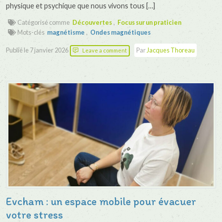
physique et psychique que nous vivons tous […]
Catégorisé comme
Découvertes
,
Focus sur un praticien
Mots-clés
magnétisme
,
Ondes magnétiques
Publié le
7 janvier 2026
Par
Jacques Thoreau
Leave a comment
Evcham : un espace mobile pour évacuer
votre stress