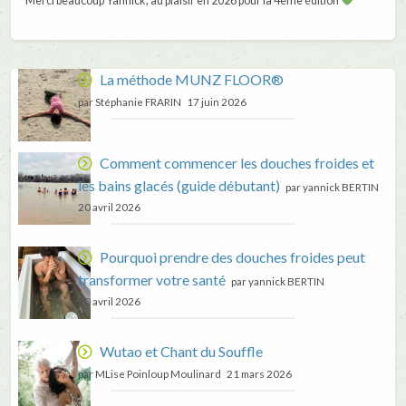
Merci beaucoup Yannick, au plaisir en 2026 pour la 4ème édition
La méthode MUNZ FLOOR®
par Stéphanie FRARIN
17 juin 2026
Comment commencer les douches froides et
les bains glacés (guide débutant)
par yannick BERTIN
20 avril 2026
Pourquoi prendre des douches froides peut
transformer votre santé
par yannick BERTIN
20 avril 2026
Wutao et Chant du Souffle
par MLise Poinloup Moulinard
21 mars 2026