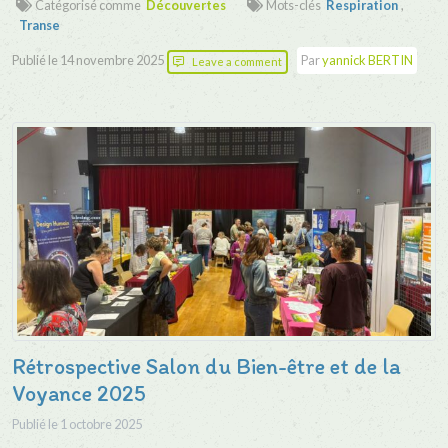
Catégorisé comme
Découvertes
Mots-clés
Respiration
,
Transe
Publié le
14 novembre 2025
Par
yannick BERTIN
Leave a comment
Rétrospective Salon du Bien-être et de la
Voyance 2025
Publié le
1 octobre 2025