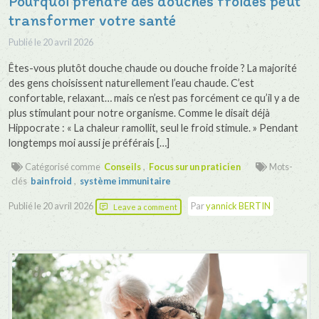
Pourquoi prendre des douches froides peut
transformer votre santé
Publié le
20 avril 2026
Êtes-vous plutôt douche chaude ou douche froide ? La majorité
des gens choisissent naturellement l’eau chaude. C’est
confortable, relaxant… mais ce n’est pas forcément ce qu’il y a de
plus stimulant pour notre organisme. Comme le disait déjà
Hippocrate : « La chaleur ramollit, seul le froid stimule. » Pendant
longtemps moi aussi je préférais […]
Catégorisé comme
Conseils
,
Focus sur un praticien
Mots-
clés
bain froid
,
système immunitaire
Publié le
20 avril 2026
Par
yannick BERTIN
Leave a comment