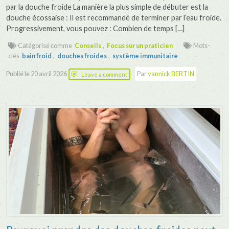
par la douche froide La manière la plus simple de débuter est la
douche écossaise : Il est recommandé de terminer par l’eau froide.
Progressivement, vous pouvez : Combien de temps […]
Catégorisé comme
Conseils
,
Focus sur un praticien
Mots-
clés
bain froid
,
douches froides
,
système immunitaire
Publié le
20 avril 2026
Par
yannick BERTIN
Leave a comment