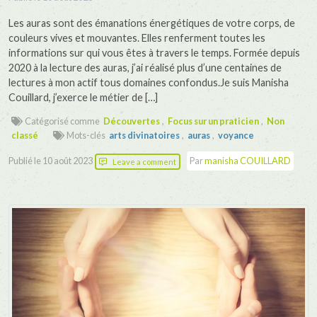
Les auras sont des émanations énergétiques de votre corps, de
couleurs vives et mouvantes. Elles renferment toutes les
informations sur qui vous êtes à travers le temps. Formée depuis
2020 à la lecture des auras, j’ai réalisé plus d’une centaines de
lectures à mon actif tous domaines confondus.Je suis Manisha
Couillard, j’exerce le métier de […]
Catégorisé comme
Découvertes
,
Focus sur un praticien
,
Non
classé
Mots-clés
arts divinatoires
,
auras
,
voyance
Publié le
10 août 2023
Par
manisha COUILLARD
Leave a comment