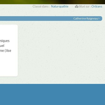
Classé dans :
Naturopathie
Situé sur :
Orléans
Catherine Raigneau
niques
uel
e ( lise