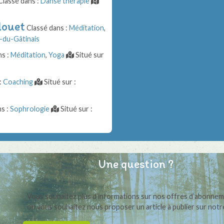
lassé dans :
Danse thérapie
louet
Classé dans :
Méditation
,
-du-Gâtinais
ns :
Méditation
,
Yoga
Situé sur
:
Coaching
Situé sur :
s :
Sophrologie
Situé sur :
Une question ?
Vous souhaitez plus d’informations sur nos offres d’abonne
ou vous souhaitez nous proposer un article à publier sur notre