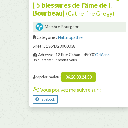
( 5 blessures de l'âme de l.
Bourbeau)
(Catherine Gregy)
Membre Bourgeon
Catégorie :
Naturopathie
Siret :51364723000038
Adresse :12 Rue Caban - 45000
Orléans
.
Uniquement sur
rendez-vous
06.28.33.24.38
Appelez-moi au :
Vous pouvez me suivre sur :
Facebook