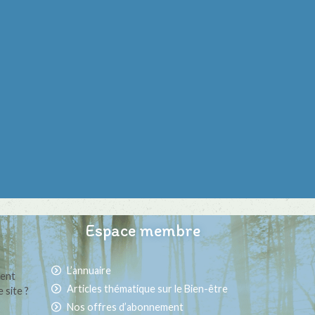
Espace membre
L’annuaire
ment
Articles thématique sur le Bien-être
 site ?
Nos offres d’abonnement