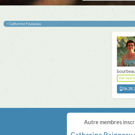
Catherine Fouquiau
bourbeau
Voir tout 
06.28.3
Autre membres inscr
Catherine Raigneau