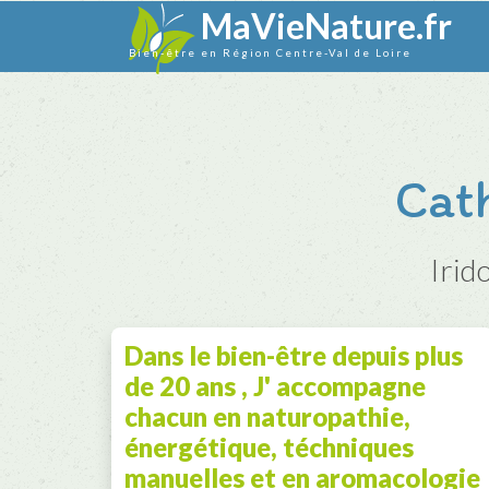
MaVieNature.fr
Bien-être en Région Centre-Val de Loire
Cat
Irid
Dans le bien-être depuis plus
de 20 ans , J' accompagne
chacun en naturopathie,
énergétique, téchniques
manuelles et en aromacologie