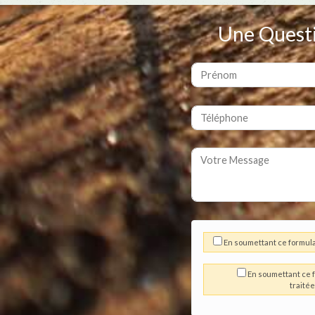
Une Quest
En soumettant ce formula
En soumettant ce f
traité