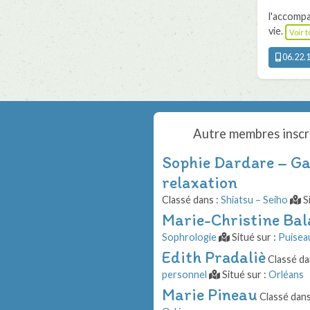
l'accompa
vie.
Voir 
06.22.1
Autre membres inscr
Sophie Dardare – Gau
relaxation
Classé dans :
Shiatsu – Seiho
Si
Marie-Christine Bal
Sophrologie
Situé sur :
Puisea
Edith Pradaliè
Classé da
personnel
Situé sur :
Orléans
Marie Pineau
Classé dans