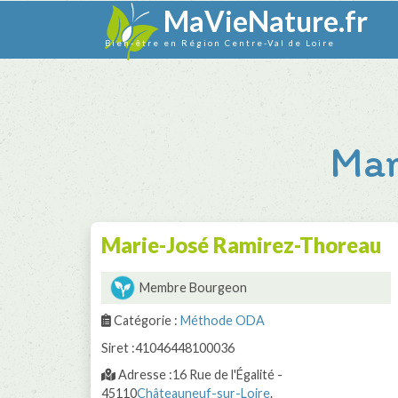
MaVieNature.fr
Bien-être en Région Centre-Val de Loire
Mar
Marie-José Ramirez-Thoreau
Membre Bourgeon
Catégorie :
Méthode ODA
Siret :41046448100036
Adresse :16 Rue de l'Égalité -
45110
Châteauneuf-sur-Loire
.