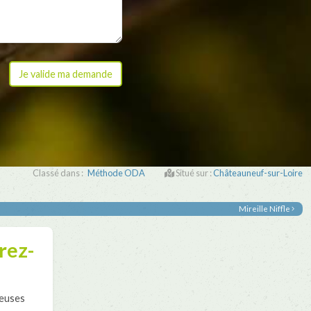
Classé dans :
Méthode ODA
Situé sur :
Châteauneuf-sur-Loire
Mireille Niffle
rez-
reuses