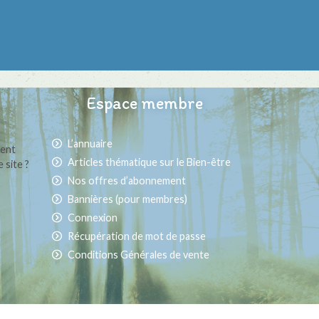
Espace membre
L’annuaire
ment
Articles thématique sur le Bien-être
 site ?
Nos offres d’abonnement
Bannières (pour membres)
Connexion
Récupération de mot de passe
Conditions Générales de vente