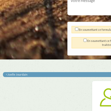
En soumettant ce formula
En soumettant ce f
traité
Joelle Jourdain