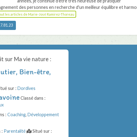
années, je continue d'être très heureuse de pratiquer
gnement des personnes en recherche d'un meilleur équilibre et harmo
tout les articles de Marie-José Ramirez-Thoreau
7.81.23
it sur
Ma vie nature
:
tier, Bien-être,
tué sur :
Dordives
avoine
Classé dans :
ux
ns :
Coaching
,
Développement
 :
Parentalité
Situé sur :