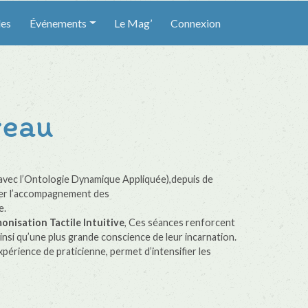
les
Événements
Le Mag’
Connexion
reau
avec l’Ontologie Dynamique Appliquée),depuis de
uer l’accompagnement des
e.
nisation Tactile Intuitive
, Ces séances renforcent
insi qu’une plus grande conscience de leur incarnation.
érience de praticienne, permet d’intensifier les