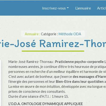
Inscrivez-vous
L’annuaire
Artic
Annuaire :
Catégorie :
Méthode ODA
ie-José Ramirez-Tho
Marie-José Ramirez-Thoreau :
Praticienne psycho-corporelle
(
nombreuses années, je continue d’être très heureuse de pratiq
personnes en recherche d’un meilleur équilibre et harmonie de vi
C’est avec autant de bonheur, que j’exerce
des massages d’Harmo
l’énergie des personnes et leur
Bien-Etre dans leur quotidien
a
La mise en œuvre de mon intuition, développée avec ma longue exp
prises de conscience des consultants.
Durée d’une séance d’H.T.I. : 1 heure 15.
L’O.D.A. ONTOLOGIE DYNAMIQUE APPLIQUEE