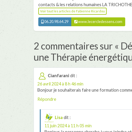
contacts & les relations humaines LA TRICHOTHE
Voir tout les articles de Fabienne Ricardou
06.20.98.64.29
www.lecercledessens.com
2 commentaires sur «
Dé
une Thérapie énergétiq
Cianfarani
dit :
26 avril 2024 à 8 h 46 min
Bonjour je souhaiterais faire une formation comm
Répondre
Lisa
dit :
11 juin 2024 à 11 h 05 min
Bonjour, la personne cherche à vous joindre et