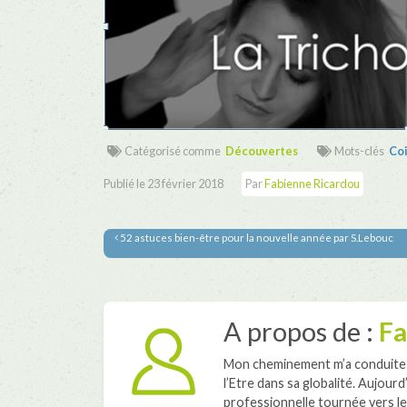
Catégorisé comme
Découvertes
Mots-clés
Coi
Publié le
23 février 2018
Par
Fabienne Ricardou
52 astuces bien-être pour la nouvelle année par S.Lebouc
A propos de :
Fa
Mon cheminement m’a conduite v
l’Etre dans sa globalité. Aujour
professionnelle tournée vers le