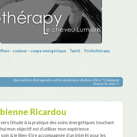
ffure – couleur – coupe energétique
,
Tantõ
,
Trichothérapy
Qui sont les thérapeutes et les praticiens du Bien-Être ? Comment
choisir le sien ?
bienne Ricardou
ers l’étude & la pratique des soins énergétiques touchant
d’hui mon objectif est d’utiliser mon expérience
 soin & le Bien-Etre accompagnée d’un intérêt pour les