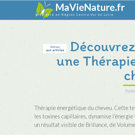
MaVieNature.fr
Bien-être en Région Centre-Val de Loire
Découvrez 
Retour
aux articles
une Thérapi
c
Publié
Thérapie énergétique du cheveu. Cette t
les toxines capillaires, dynamise l’énergie 
un résultat visible de Brillance, de Volum