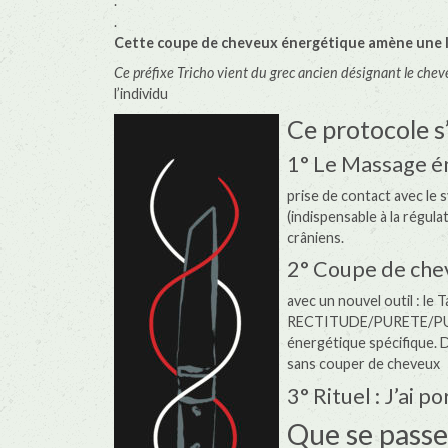
.
.
Cette coupe de cheveux énergétique amène une 
Ce préfixe Tricho vient du grec ancien désignant le che
l’individu
Ce protocole s
1° Le Massage é
prise de contact avec le 
(indispensable à la régula
crâniens.
2° Coupe de che
avec un nouvel outil : le 
RECTITUDE/PURETE/PUIS
énergétique spécifique. D
sans couper de cheveux
3° Rituel : J’ai 
Que se passe 