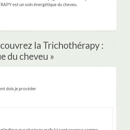
RAPY est un soin énergétique du cheveu.
couvrez la Trichothérapy :
ue du cheveu
»
ent dois je procéder
 m’indique que plusieurs mails lui sont revenus comme