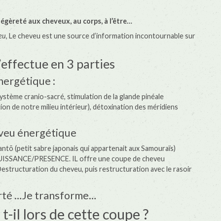
légèreté aux cheveux, au
corps, à l’être…
veu,
Le cheveu est une source d’information incontournable sur
’effectue en 3 parties
nergétique :
système cranio-sacré, stimulation de la glande pinéale
tion de notre milieu intérieur), détoxination des méridiens
veu énergétique
Tantõ (petit sabre japonais qui appartenait aux Samouraïs)
SANCE/PRESENCE. IL offre une coupe de cheveu
estructuration du cheveu, puis restructuration avec le rasoir
porté …Je transforme…
t-il lors de cette coupe ?