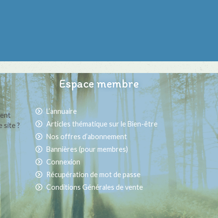
Espace membre
L’annuaire
ment
Articles thématique sur le Bien-être
 site ?
Nos offres d’abonnement
Bannières (pour membres)
Connexion
Récupération de mot de passe
Conditions Générales de vente