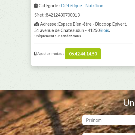
Catégorie :
Diététique - Nutrition
Siret :84212430700013
Adresse :Espace Bien-être - Biocoop Epivert,
51 avenue de Chateaudun - 41250
Blois
.
Uniquement sur
rendez-vous
06.42.44.14.50
Appelez-moi au :
Un