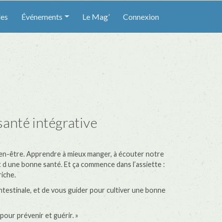
les
Événements
Le Mag’
Connexion
 santé intégrative
bien-être. Apprendre à mieux manger, à écouter notre
but d une bonne santé. Et ça commence dans l’assiette :
riche.
intestinale, et de vous guider pour cultiver une bonne
our prévenir et guérir. »