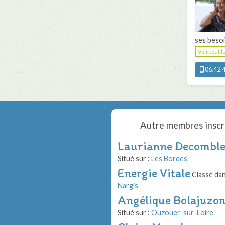
ses besoin
Voir tout 
06.42.4
Autre membres inscr
Laurianne Decombl
Situé sur :
Les Bordes
Energie Vitale
Classé dan
Nargis
Angélique Bolajuzo
Situé sur :
Ouzouer-sur-Loire