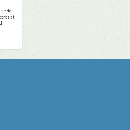
 clé de
corps et
.]