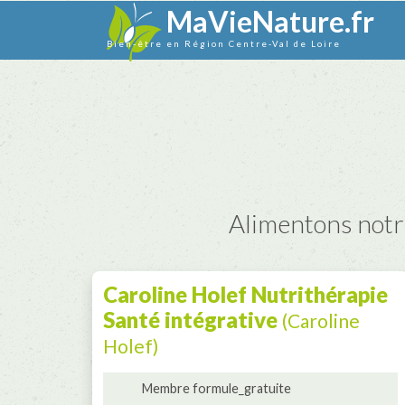
MaVieNature.fr
Bien-être en Région Centre-Val de Loire
Alimentons notre 
Caroline Holef Nutrithérapie
Santé intégrative
(Caroline
Holef)
Membre formule_gratuite