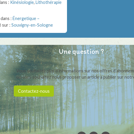
dans :
Kinésiologie
,
Lithothérapie
 dans :
Énergetique –
 sur :
Souvigny-en-Sologne
Une question ?
Vous souhaitez plus d’informations sur nos offres d’abonne
ou vous souhaitez nous proposer un article à publier sur notre
Contactez-nous