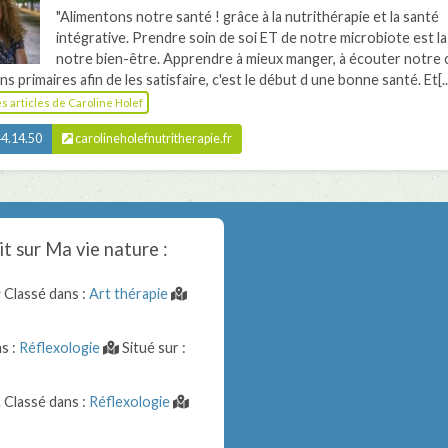
"Alimentons notre santé ! grâce à la nutrithérapie et la santé
intégrative. Prendre soin de soi ET de notre microbiote est la
notre bien-être. Apprendre à mieux manger, à écouter notre 
s primaires afin de les satisfaire, c'est le début d une bonne santé. Et[..
les articles de Caroline Holef
4.14.50
carolineholefnutritherapie.fr
it sur
Ma vie nature
:
e
Classé dans :
Art thérapie
s :
Réflexologie
Situé sur :
n
Classé dans :
Réflexologie