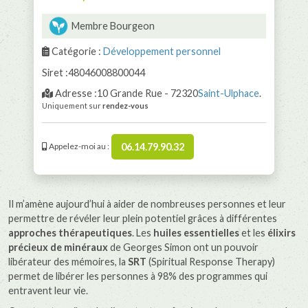
Membre Bourgeon
Catégorie :
Développement personnel
Siret :48046008800044
Adresse :10 Grande Rue - 72320
Saint-Ulphace
.
Uniquement sur
rendez-vous
06.14.79.90.32
Appelez-moi au :
Il m’amène aujourd’hui à aider de nombreuses personnes et leur
permettre de révéler leur plein potentiel grâces à différentes
approches thérapeutiques
. Les
huiles essentielles
et les
élixirs
précieux de minéraux
de Georges Simon ont un pouvoir
libérateur des mémoires, la
SRT
(Spiritual Response Therapy)
permet de libérer les personnes à 98% des programmes qui
entravent leur vie.