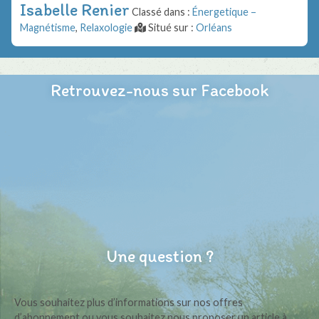
Isabelle Renier
Classé dans :
Énergetique –
Magnétisme
,
Relaxologie
Situé sur :
Orléans
Retrouvez-nous sur Facebook
Une question ?
Vous souhaitez plus d’informations sur nos offres
d’abonnement ou vous souhaitez nous proposer un article à