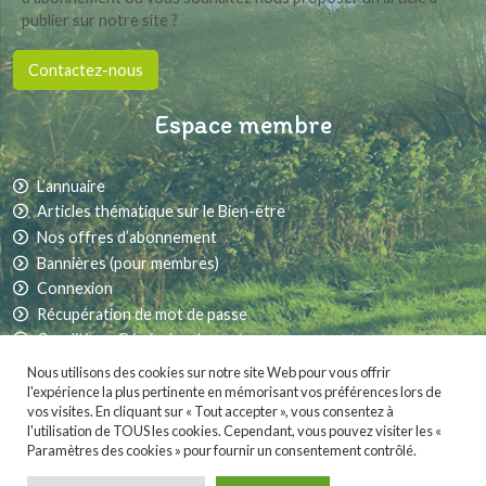
publier sur notre site ?
Contactez-nous
Espace membre
L’annuaire
Articles thématique sur le Bien-être
Nos offres d’abonnement
Bannières (pour membres)
Connexion
Récupération de mot de passe
Conditions Générales de vente
Nous utilisons des cookies sur notre site Web pour vous offrir
l'expérience la plus pertinente en mémorisant vos préférences lors de
vos visites. En cliquant sur « Tout accepter », vous consentez à
Partager sur les réseaux sociaux :
l'utilisation de TOUS les cookies. Cependant, vous pouvez visiter les «
Paramètres des cookies » pour fournir un consentement contrôlé.
MaVieNature.fr
est fièrement propulsé par
. Une création
Whornat Design
|
Mentions légales
|
Conditions générales de vente