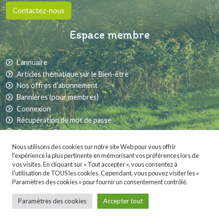
Contactez-nous
Espace membre
L’annuaire
Articles thématique sur le Bien-être
Nos offres d’abonnement
Bannières (pour membres)
Connexion
Récupération de mot de passe
Conditions Générales de vente
Nous utilisons des cookies sur notre site Web pour vous offrir
l'expérience la plus pertinente en mémorisant vos préférences lors de
vos visites. En cliquant sur « Tout accepter », vous consentez à
Partager sur les réseaux sociaux :
l'utilisation de TOUS les cookies. Cependant, vous pouvez visiter les «
Paramètres des cookies » pour fournir un consentement contrôlé.
MaVieNature.fr
est fièrement propulsé par
. Une création
Whornat Design
|
Mentions légales
|
Conditions générales de vente
Paramètres des cookies
Accepter tout