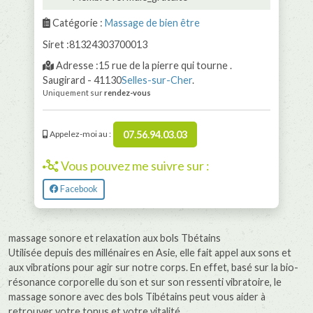
Catégorie :
Massage de bien être
Siret :81324303700013
Adresse :15 rue de la pierre qui tourne .
Saugirard - 41130
Selles-sur-Cher
.
Uniquement sur
rendez-vous
07.56.94.03.03
Appelez-moi au :
Vous pouvez me suivre sur :
Facebook
massage sonore et relaxation aux bols Tbétains
Utilisée depuis des millénaires en Asie, elle fait appel aux sons et
aux vibrations pour agir sur notre corps. En effet, basé sur la bio-
résonance corporelle du son et sur son ressenti vibratoire, le
massage sonore avec des bols Tibétains peut vous aider à
retrouver votre tonus et votre vitalité.