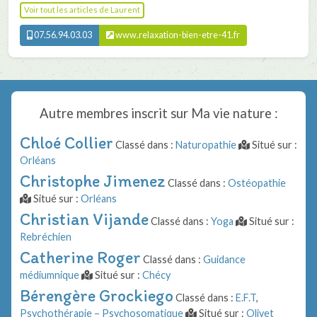
Voir tout les articles de Laurent
07.56.94.03.03
www.relaxation-bien-etre-41.fr
Autre membres inscrit sur
Ma vie nature
:
Chloé Collier
Classé dans :
Naturopathie
Situé sur :
Orléans
Christophe Jimenez
Classé dans :
Ostéopathie
Situé sur :
Orléans
Christian Vijande
Classé dans :
Yoga
Situé sur :
Rebréchien
Catherine Roger
Classé dans :
Guidance
médiumnique
Situé sur :
Chécy
Bérengère Grockiego
Classé dans :
E.F.T
,
Psychothérapie – Psychosomatique
Situé sur :
Olivet