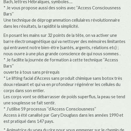
Bach, lettres Hébraïques, symboles….
* Je vous propose aussi des soins avec ‘’Access Consciousness
Bars’’
Une technique de déprogrammation cellulaires révolutionnaire
dans les résultats, la rapidité la simplicité.
En posant les mains sur 32 points de la tête, on va activer une
barre électromagnétique qui va nettoyer des mémoires limitantes
qui entravent notre bien-être (santés, argents, relations etc) ;
nous ouvre à une plus grande conscience de qui nous sommes .
* Je facilite la journée de formation à cette technique ‘’Access
Bars’’
ouverte à tous sans prérequis
* Le lifting facial d’Access sans produit chimique sans botox très
doux relaxant et qui va en profondeur régénérer les cellules du
corps dans son entier.
Les corps vont se débarrasser de poids superflus, la peau se tend
une souplesse se fait sentir.
* J’utilise 59 processus ‘’d’Access Consciousness’’
Access à été canalisé par Gary Douglass dans les années 1990 et
est pratiqué dans 147 pays.
* Animatrice du yoga du rire pour vous emmener sur le chemin de