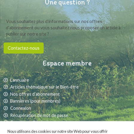
Une question ?
Vous souhaitez plus d’informations sur nos offres
d’abonnement ou vous souhaitez nous proposer un article à
publier sur notre site ?
Contactez-nous
Espace membre
L’annuaire
Articles thématique sur le Bien-être
Nos offres d’abonnement
Bannières (pour membres)
Connexion
Récupération de mot de passe
Conditions Générales de vente
Nous utilisons des cookies sur notre site Web pour vous offrir