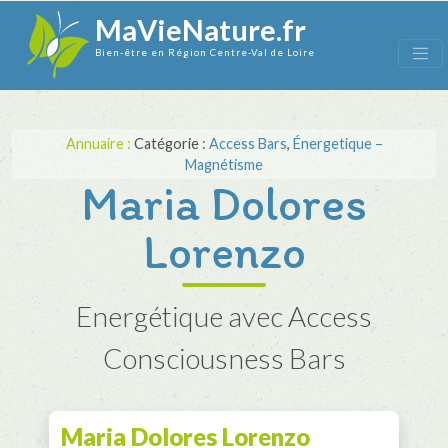
MaVieNature.fr
Bien-être en Région Centre-Val de Loire
Annuaire :
Catégorie :
Access Bars
,
Énergetique –
Magnétisme
Maria Dolores
Lorenzo
Energétique avec Access
Consciousness Bars
Maria Dolores Lorenzo