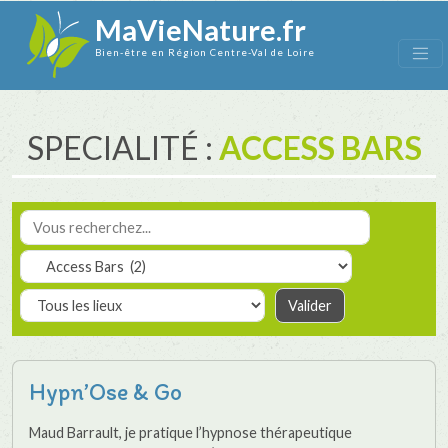
MaVieNature.fr
Bien-être en Région Centre-Val de Loire
SPECIALITÉ :
ACCESS BARS
Hypn’Ose & Go
Maud Barrault, je pratique l’hypnose thérapeutique