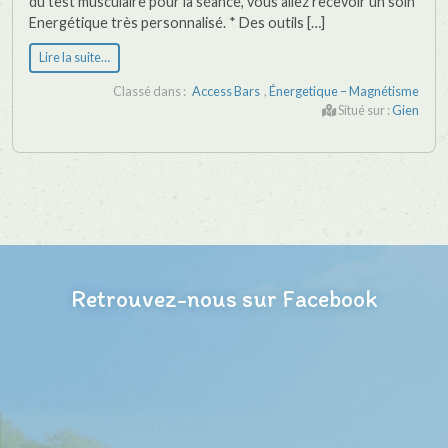
du test musculaire pour la séance, vous allez recevoir un soin
Energétique très personnalisé. * Des outils […]
Lire la suite…
Classé dans :
Access Bars
,
Énergetique – Magnétisme
Situé sur :
Gien
Retrouvez-nous sur Facebook