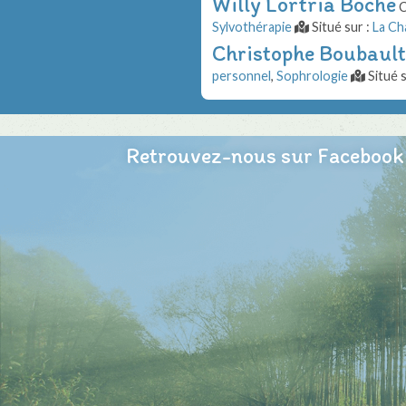
Willy Lortria Boche
C
Sylvothérapie
Situé sur :
La Ch
Christophe Boubault
personnel
,
Sophrologie
Situé s
Retrouvez-nous sur Facebook