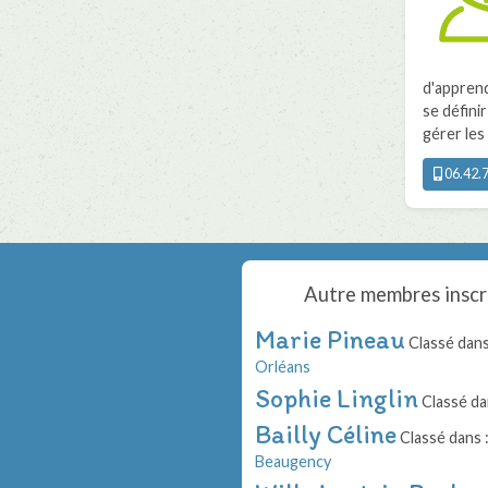
d'apprend
se défini
gérer les 
06.42.7
Autre membres inscr
Marie Pineau
Classé dans
Orléans
Sophie Linglin
Classé da
Bailly Céline
Classé dans 
Beaugency