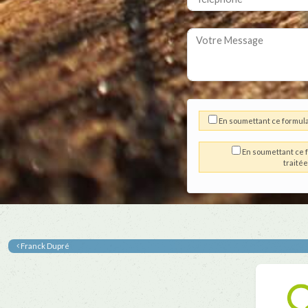
En soumettant ce formula
En soumettant ce f
traité
Franck Dupré