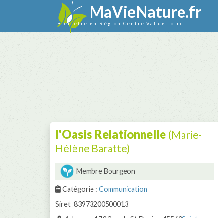
MaVieNature.fr
Bien-être en Région Centre-Val de Loire
l'Oasis Relationnelle
(Marie-
Hélène Baratte)
Membre Bourgeon
Catégorie :
Communication
Siret :83973200500013