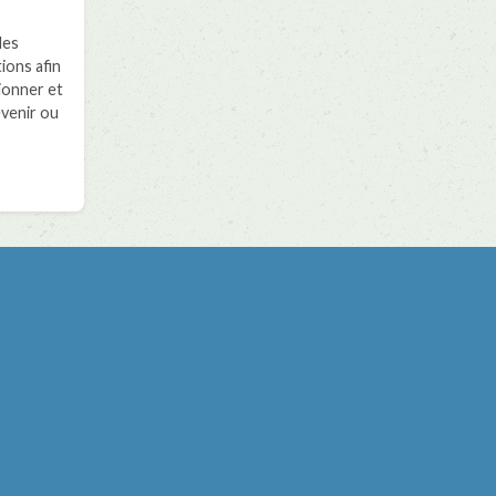
des
ions afin
ionner et
évenir ou