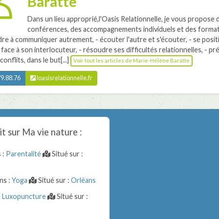
Baratte
Dans un lieu approprié,l'Oasis Relationnelle, je vous propose 
conférences, des accompagnements individuels et des format
re à communiquer autrement, - écouter l'autre et s'écouter, - se posit
r face à son interlocuteur, - résoudre ses difficultés relationnelles, - pr
conflits, dans le but[...]
Voir tout les articles de Marie-Hélène Baratte
9.88.76
loasisrelationnelle.fr
it sur
Ma vie nature
:
 :
Parentalité
Situé sur :
ns :
Yoga
Situé sur :
Orléans
:
Luxopuncture
Situé sur :