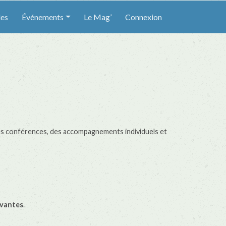
les
Événements
Le Mag’
Connexion
e
es conférences, des accompagnements individuels et
ivantes
.