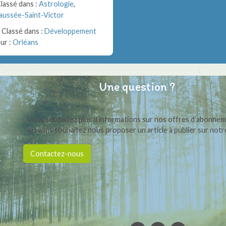
lassé dans :
Astrologie
,
aussée-Saint-Victor
Classé dans :
Développement
ur :
Orléans
Une question ?
Vous souhaitez plus d’informations sur nos offres d’abonne
ou vous souhaitez nous proposer un article à publier sur notre
Contactez-nous