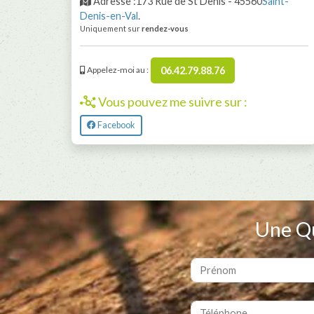
Adresse :173 Rue de St Denis - 45560
Saint-
Denis-en-Val
.
Uniquement sur
rendez-vous
06.42.79.88.76
Appelez-moi au :
Vous pouvez me suivre sur :
Facebook
Une Qu