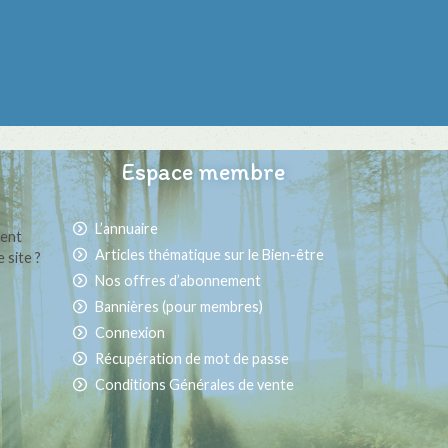
Espace membre
L’annuaire
ment
Articles thématique sur le Bien-être
 site ?
Nos offres d’abonnement
Bannières (pour membres)
Connexion
Récupération de mot de passe
Conditions Générales de vente