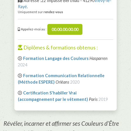
Adresse :22 Impasse Berthiau - 41290
Viévy-le-
Rayé
.
Uniquement sur
rendez-vous
00.00.00.00.00
Appelez-moi au :
Diplômes & formations obtenus :
Formation Langage des Couleurs
Hasparren
2024
Formation Communication Relationnelle
(Méthode ESPERE)
Orléans
2020
Certification S'habiller Vrai
(accompagnement par le vêtement)
Paris
2019
Révéler, incarner et affirmer ses Couleurs d’Être