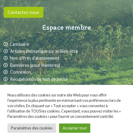
Contactez-nous
Espace membre
L’annuaire
Articles thématique sur le Bien-être
Nos offres d’abonnement
Bannières (pour membres)
Connexion
Récupération de mot de passe
Conditions Générales de vente
Nous utilisons des cookies sur notre site Web pour vous offrir
l'expérience la plus pertinente en mémorisant vos préférences lors de
vos visites. En cliquant sur « Tout accepter », vous consentez à
Partager sur les réseaux sociaux :
l'utilisation de TOUS les cookies. Cependant, vous pouvez visiter les «
Paramètres des cookies » pour fournir un consentement contrôlé.
MaVieNature.fr
est fièrement propulsé par
. Une création
Whornat Design
|
Mentions légales
|
Conditions générales de vente
Paramètres des cookies
Accepter tout