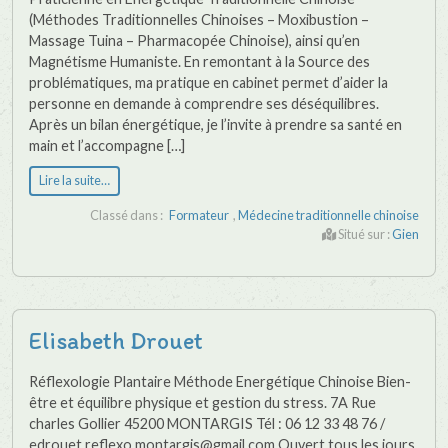
(Méthodes Traditionnelles Chinoises – Moxibustion –
Massage Tuina – Pharmacopée Chinoise), ainsi qu’en
Magnétisme Humaniste. En remontant à la Source des
problématiques, ma pratique en cabinet permet d’aider la
personne en demande à comprendre ses déséquilibres.
Après un bilan énergétique, je l’invite à prendre sa santé en
main et l’accompagne […]
Lire la suite…
Classé dans :
Formateur
,
Médecine traditionnelle chinoise
Situé sur :
Gien
Elisabeth Drouet
Réflexologie Plantaire Méthode Energétique Chinoise Bien-
être et équilibre physique et gestion du stress. 7A Rue
charles Gollier 45200 MONTARGIS Tél : 06 12 33 48 76 /
edrouet.reflexo.montargis@gmail.com Ouvert tous les jours