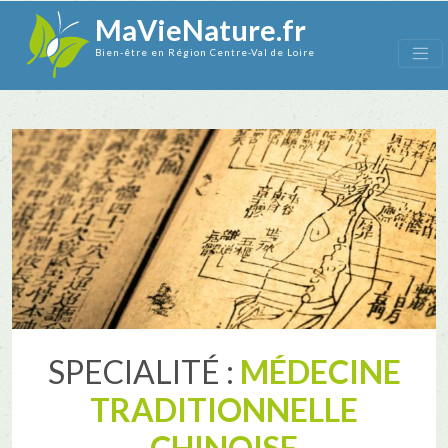
MaVieNature.fr
Bien-être en Région Centre-Val de Loire
SPECIALITÉ :
MÉDECINE
TRADITIONNELLE
CHINOISE