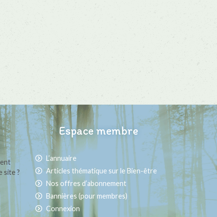
Espace membre
L’annuaire
ment
Articles thématique sur le Bien-être
 site ?
Nos offres d’abonnement
Bannières (pour membres)
Connexion