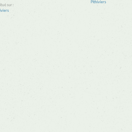
Pithiviers
itué sur :
iviers