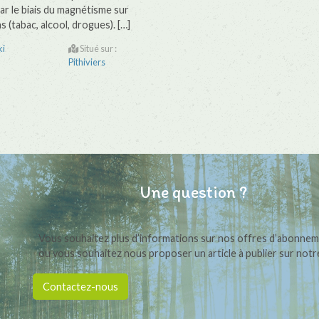
r le biais du magnétisme sur
s (tabac, alcool, drogues). […]
ki
Situé sur :
Pithiviers
Une question ?
Vous souhaitez plus d’informations sur nos offres d’abonne
ou vous souhaitez nous proposer un article à publier sur notre
Contactez-nous