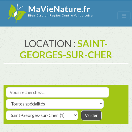
MaVieNature.fr
Bien-être en Région Centre-Val de Loire
LOCATION :
SAINT-
GEORGES-SUR-CHER