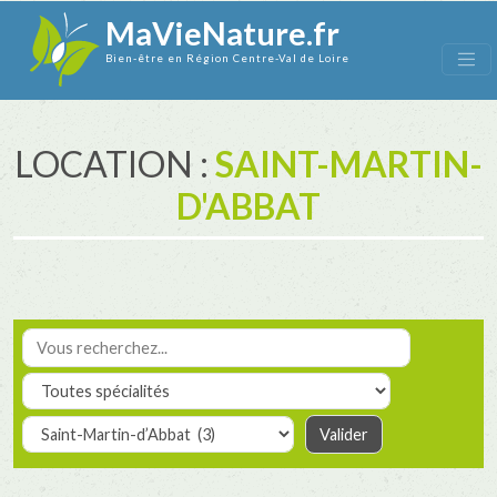
MaVieNature.fr
Bien-être en Région Centre-Val de Loire
LOCATION :
SAINT-MARTIN-
D'ABBAT