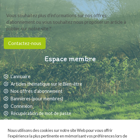
Vous souhaitez plus d’informations sur nos offres
d’abonnement ou vous souhaitez nous proposer un article à
publier sur notre site ?
Contactez-nous
Espace membre
L’annuaire
Articles thématique sur le Bien-être
Nos offres d’abonnement
Bannières (pour membres)
Connexion
Récupération de mot de passe
Conditions Générales de vente
Nous utilisons des cookies sur notre site Web pour vous offrir
l'expérience la plus pertinente en mémorisant vos préférences lors de