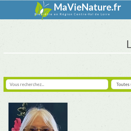
MaVieNature.fr
Bien-être en Région Centre-Val de Loire