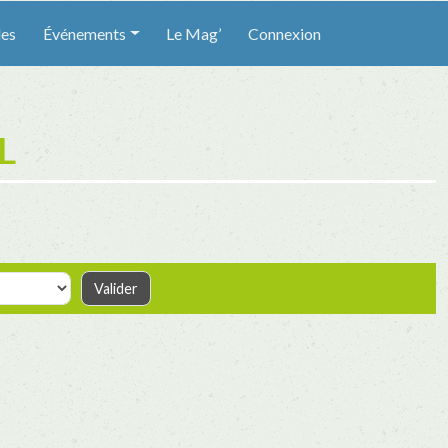
les
Événements
Le Mag’
Connexion
L