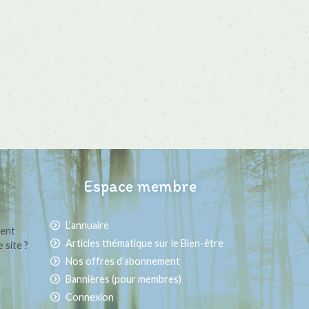
Espace membre
L’annuaire
ment
Articles thématique sur le Bien-être
 site ?
Nos offres d’abonnement
Bannières (pour membres)
Connexion