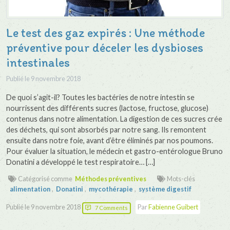
Le test des gaz expirés : Une méthode
préventive pour déceler les dysbioses
intestinales
Publié le
9 novembre 2018
De quoi s’agit-il? Toutes les bactéries de notre intestin se
nourrissent des différents sucres (lactose, fructose, glucose)
contenus dans notre alimentation. La digestion de ces sucres crée
des déchets, qui sont absorbés par notre sang. Ils remontent
ensuite dans notre foie, avant d’être éliminés par nos poumons.
Pour évaluer la situation, le médecin et gastro-entérologue Bruno
Donatini a développé le test respiratoire… […]
Catégorisé comme
Méthodes préventives
Mots-clés
alimentation
,
Donatini
,
mycothérapie
,
système digestif
Publié le
9 novembre 2018
Par
Fabienne Guibert
7 Comments