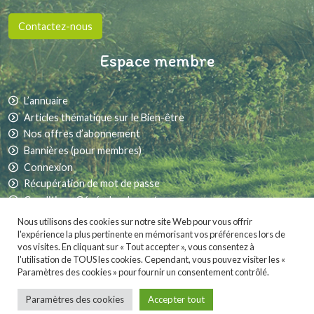
Contactez-nous
Espace membre
L’annuaire
Articles thématique sur le Bien-être
Nos offres d’abonnement
Bannières (pour membres)
Connexion
Récupération de mot de passe
Conditions Générales de vente
Nous utilisons des cookies sur notre site Web pour vous offrir
l'expérience la plus pertinente en mémorisant vos préférences lors de
vos visites. En cliquant sur « Tout accepter », vous consentez à
Partager sur les réseaux sociaux :
l'utilisation de TOUS les cookies. Cependant, vous pouvez visiter les «
Paramètres des cookies » pour fournir un consentement contrôlé.
MaVieNature.fr
est fièrement propulsé par
. Une création
Whornat Design
|
Mentions légales
|
Conditions générales de vente
Paramètres des cookies
Accepter tout