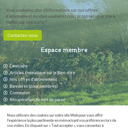
Vous souhaitez plus d’informations sur nos offres
d’abonnement ou vous souhaitez nous proposer un article à
publier sur notre site ?
Contactez-nous
Espace membre
L’annuaire
Articles thématique sur le Bien-être
Nos offres d’abonnement
Bannières (pour membres)
Connexion
Récupération de mot de passe
Conditions Générales de vente
Nous utilisons des cookies sur notre site Web pour vous offrir
l'expérience la plus pertinente en mémorisant vos préférences lors de
vos visites. En cliquant sur « Tout accepter », vous consentez à
Partager sur les réseaux sociaux :