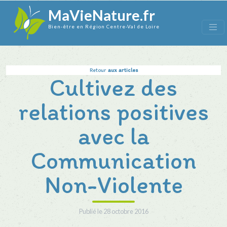
MaVieNature.fr
Bien-être en Région Centre-Val de Loire
Retour
aux articles
Cultivez des
relations positives
avec la
Communication
Non-Violente
Publié le
28 octobre 2016