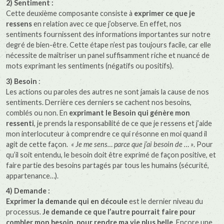
2) Sentiment :
Cette deuxième composante consiste à
exprimer ce que je
ressens
en relation avec ce que j’observe. En effet, nos
sentiments fournissent des informations importantes sur notre
degré de bien-être. Cette étape n’est pas toujours facile, car elle
nécessite de maîtriser un panel suffisamment riche et nuancé de
mots exprimant les sentiments (négatifs ou positifs).
3) Besoin
:
Les actions ou paroles des autres ne sont jamais la cause de nos
sentiments. Derrière ces derniers se cachent nos besoins,
comblés ou non. En
exprimant le Besoin qui génère mon
ressenti
, je prends la responsabilité de ce que je ressens et j’aide
mon interlocuteur à comprendre ce qui résonne en moi quand il
agit de cette façon.
« Je me sens… parce que j’ai besoin de … »
. Pour
qu’il soit entendu, le besoin doit être exprimé de façon positive, et
faire partie des besoins partagés par tous les humains (sécurité,
appartenance…).
4) Demande :
Exprimer la demande qui en découle
est le dernier niveau du
processus.
Je demande ce que l’autre pourrait faire pour
combler mon besoin, pour rendre ma vie plus belle
. Encore une