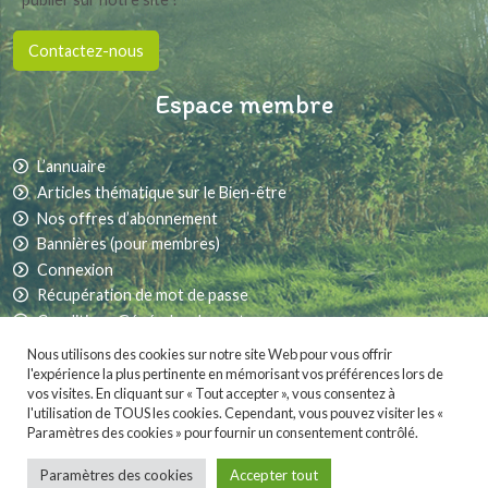
Contactez-nous
Espace membre
L’annuaire
Articles thématique sur le Bien-être
Nos offres d’abonnement
Bannières (pour membres)
Connexion
Récupération de mot de passe
Conditions Générales de vente
Nous utilisons des cookies sur notre site Web pour vous offrir
l'expérience la plus pertinente en mémorisant vos préférences lors de
vos visites. En cliquant sur « Tout accepter », vous consentez à
Partager sur les réseaux sociaux :
l'utilisation de TOUS les cookies. Cependant, vous pouvez visiter les «
Paramètres des cookies » pour fournir un consentement contrôlé.
MaVieNature.fr
est fièrement propulsé par
. Une création
Whornat Design
|
Mentions légales
|
Conditions générales de vente
Paramètres des cookies
Accepter tout