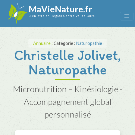
MaVieNature.fr
Bien-être en Région Centre-Val de Loire
Annuaire :
Catégorie :
Naturopathie
Christelle Jolivet,
Naturopathe
Micronutrition – Kinésiologie -
Accompagnement global
personnalisé