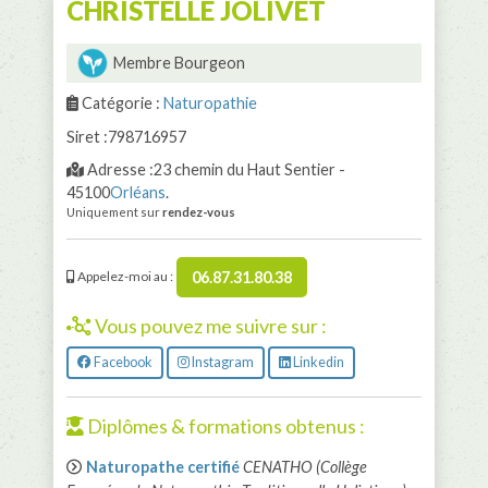
CHRISTELLE JOLIVET
Membre Bourgeon
Catégorie :
Naturopathie
Siret :798716957
Adresse :23 chemin du Haut Sentier -
45100
Orléans
.
Uniquement sur
rendez-vous
06.87.31.80.38
Appelez-moi au :
Vous pouvez me suivre sur :
Facebook
Instagram
Linkedin
Diplômes & formations obtenus :
Naturopathe certifié
CENATHO (Collège