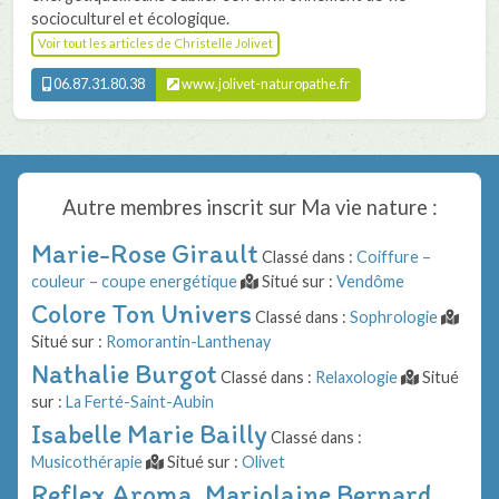
socioculturel et écologique.
Voir tout les articles de Christelle Jolivet
06.87.31.80.38
www.jolivet-naturopathe.fr
Autre membres inscrit sur
Ma vie nature
:
Marie-Rose Girault
Classé dans :
Coiffure –
couleur – coupe energétique
Situé sur :
Vendôme
Colore Ton Univers
Classé dans :
Sophrologie
Situé sur :
Romorantin-Lanthenay
Nathalie Burgot
Classé dans :
Relaxologie
Situé
sur :
La Ferté-Saint-Aubin
Isabelle Marie Bailly
Classé dans :
Musicothérapie
Situé sur :
Olivet
Reflex Aroma, Marjolaine Bernard