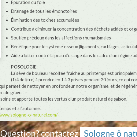
Épuration du foie
Drainage de tous les émonctoires
Élimination des toxines accumulées
Contribue à diminuer la concentration des déchets acides et or
Soutien précieux dans les affections rhumatismales
Bénéfique pour le système osseux (ligaments, cartilages, articula
Aide à lutter contre la peau d’orange dans le cadre d’un régime a
POSOLOGIE
La sève de bouleau récoltée fraîche au printemps est principale
(1/4 de litre) à prendre en 1 à 3 prises pendant 20 jours, ce qui co
au qui permet de nettoyer en profondeur notre organisme, et de régéné
en de grave.
oins et apporte toutes les vertus d’un produit naturel de saison.
ntemps et à l’automne.
/www.sologne-o-naturel.com/
Question? contactez
Sologne ô nat