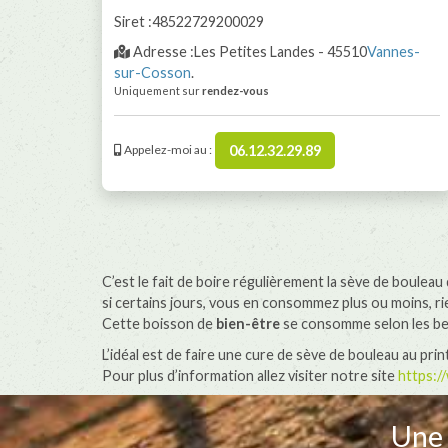
Siret :48522729200029
Adresse :Les Petites Landes - 45510
Vannes-
sur-Cosson
.
Uniquement sur
rendez-vous
06.12.32.29.89
Appelez-moi au :
C’est le fait de boire régulièrement la sève de boule
si certains jours, vous en consommez plus ou moins, ri
Cette boisson de
bien-être
se consomme selon les bes
L’idéal est de faire une cure de sève de bouleau au pri
Pour plus d’information allez visiter notre site
https:/
Une 