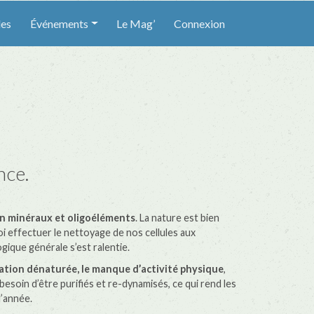
les
Événements
Le Mag’
Connexion
nce.
n minéraux et oligoéléments
. La nature est bien
uoi effectuer le nettoyage de nos cellules aux
ique générale s’est ralentie.
ntation dénaturée, le manque d’activité physique
,
esoin d’être purifiés et re-dynamisés, ce qui rend les
l’année.