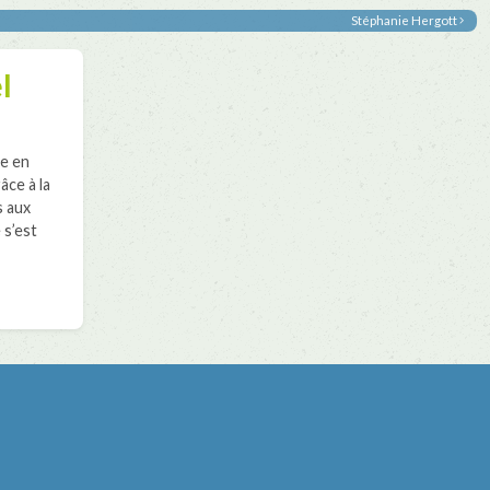
Stéphanie Hergott
l
he en
âce à la
s aux
 s’est