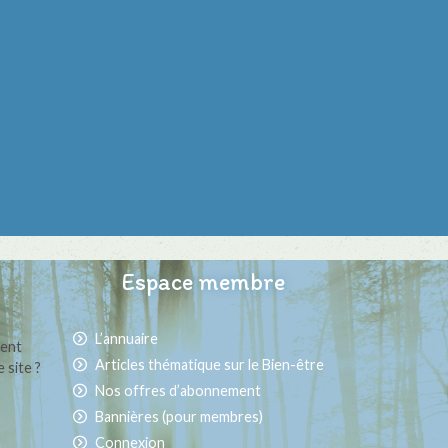
Espace membre
L’annuaire
ment
Articles thématique sur le Bien-être
 site ?
Nos offres d’abonnement
Bannières (pour membres)
Connexion