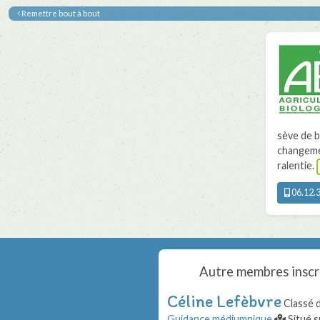
Remettre bout à bout
sève de b
changemen
ralentie.
06.12.3
Autre membres inscr
Céline Lefèbvre
Classé 
Guidance médiumnique
Situé s