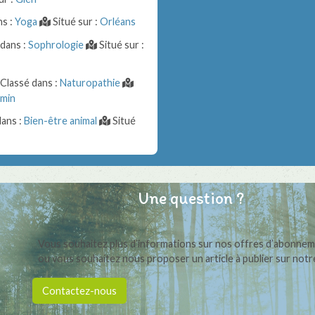
ns :
Yoga
Situé sur :
Orléans
dans :
Sophrologie
Situé sur :
Classé dans :
Naturopathie
smin
dans :
Bien-être animal
Situé
Une question ?
Vous souhaitez plus d’informations sur nos offres d’abonne
ou vous souhaitez nous proposer un article à publier sur notre
Contactez-nous