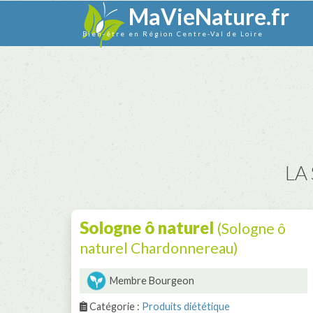
MaVieNature.fr
Bien-être en Région Centre-Val de Loire
LA 
Sologne ô naturel
(Sologne ô
naturel Chardonnereau)
Membre Bourgeon
Catégorie :
Produits diététique