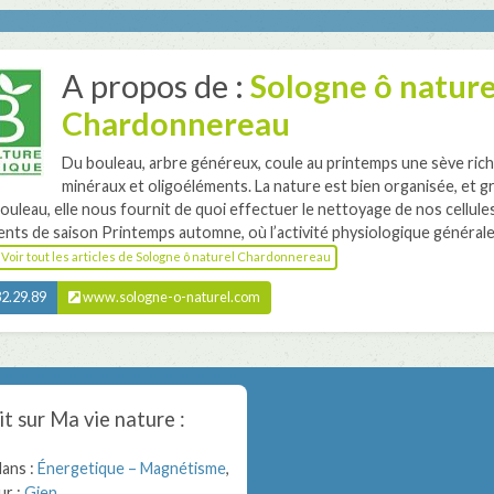
A propos de :
Sologne ô nature
Chardonnereau
Du bouleau, arbre généreux, coule au printemps une sève ric
minéraux et oligoéléments. La nature est bien organisée, et gr
ouleau, elle nous fournit de quoi effectuer le nettoyage de nos cellule
ts de saison Printemps automne, où l’activité physiologique générale
Voir tout les articles de Sologne ô naturel Chardonnereau
2.29.89
www.sologne-o-naturel.com
it sur
Ma vie nature
:
dans :
Énergetique – Magnétisme
,
ur :
Gien