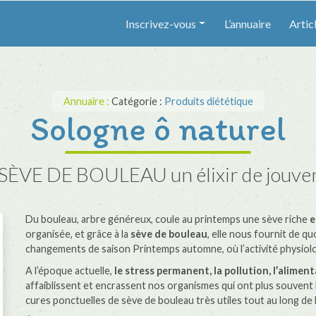
Inscrivez-vous
L’annuaire
Artic
Annuaire :
Catégorie :
Produits diététique
Sologne ô naturel
SÈVE DE BOULEAU un élixir de jouve
Du bouleau, arbre généreux, coule au printemps une sève riche
e
organisée, et grâce à la
sève de bouleau
, elle nous fournit de q
changements de saison Printemps automne, où l’activité physiolog
A l’époque actuelle,
le stress permanent, la pollution, l’alime
affaiblissent et encrassent nos organismes qui ont plus souvent b
cures ponctuelles de sève de bouleau très utiles tout au long de 