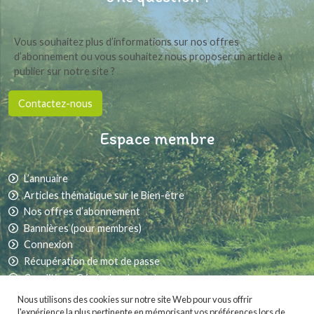
Vous souhaitez plus d’informations sur nos offres
d’abonnement ou vous souhaitez nous proposer un article à
publier sur notre site ?
Contactez-nous
Espace membre
L’annuaire
Articles thématique sur le Bien-être
Nos offres d’abonnement
Bannières (pour membres)
Connexion
Récupération de mot de passe
Conditions Générales de vente
Nous utilisons des cookies sur notre site Web pour vous offrir
l'expérience la plus pertinente en mémorisant vos préférences lors de