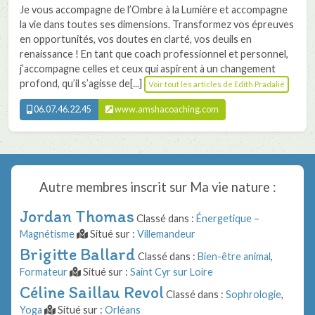
Je vous accompagne de l’Ombre à la Lumière et accompagne
la vie dans toutes ses dimensions. Transformez vos épreuves
en opportunités, vos doutes en clarté, vos deuils en
renaissance ! En tant que coach professionnel et personnel,
j’accompagne celles et ceux qui aspirent à un changement
profond, qu’il s’agisse de[...]
Voir tout les articles de Edith Pradaliè
06.07.46.22.45
www.amshacoaching.com
Autre membres inscrit sur
Ma vie nature
:
Jordan Thomas
Classé dans :
Énergetique –
Magnétisme
Situé sur :
Villemandeur
Brigitte Ballard
Classé dans :
Bien-être animal
,
Formateur
Situé sur :
Saint Cyr sur Loire
Céline Saillau Revol
Classé dans :
Sophrologie
,
Yoga
Situé sur :
Orléans