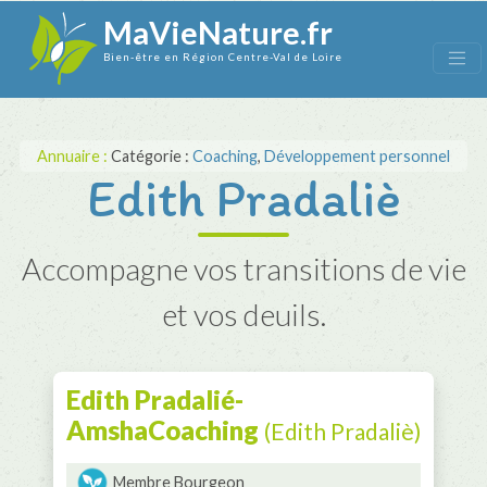
MaVieNature.fr
Bien-être en Région Centre-Val de Loire
Annuaire :
Catégorie :
Coaching
,
Développement personnel
Edith Pradaliè
Accompagne vos transitions de vie
et vos deuils.
Edith Pradalié-
AmshaCoaching
(Edith Pradaliè)
Membre Bourgeon