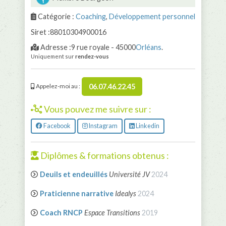
Catégorie :
Coaching
,
Développement personnel
Siret :88010304900016
Adresse :9 rue royale - 45000
Orléans
.
Uniquement sur
rendez-vous
06.07.46.22.45
Appelez-moi au :
Vous pouvez me suivre sur :
Facebook
Instagram
Linkedin
Diplômes & formations obtenus :
Deuils et endeuillés
Université JV
2024
Praticienne narrative
Idealys
2024
Coach RNCP
Espace Transitions
2019