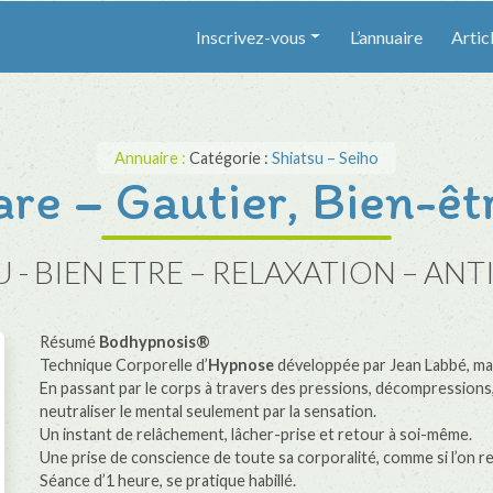
Inscrivez-vous
L’annuaire
Artic
Annuaire :
Catégorie :
Shiatsu – Seiho
re – Gautier, Bien-êtr
 - BIEN ETRE – RELAXATION – ANT
Résumé
Bodhypnosis®
Technique Corporelle d’
Hypnose
développée par Jean Labbé, ma
En passant par le corps à travers des pressions, décompressions, 
neutraliser le mental seulement par la sensation.
Un instant de relâchement, lâcher-prise et retour à soi-même.
Une prise de conscience de toute sa corporalité, comme si l’on re
Séance d’1 heure, se pratique habillé.