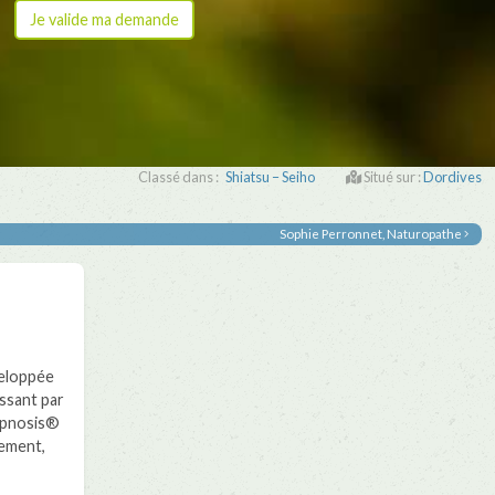
Classé dans :
Shiatsu – Seiho
Situé sur :
Dordives
Sophie Perronnet, Naturopathe
eloppée
ssant par
hypnosis®
hement,