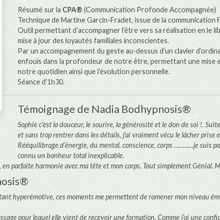
Résumé sur la
CPA®
(Communication Profonde Accompagnée)
Technique de Martine Garcin-Fradet, issue de la communication Fa
Outil permettant d’accompagner l’être vers sa réalisation en le 
mise à jour des loyautés familiales inconscientes.
Par un accompagnement du geste au-dessus d’un clavier d’ordina
enfouis dans la profondeur de notre être, permettant une mise e
notre quotidien ainsi que l’évolution personnelle.
Séance d’1h30.
Témoignage de Nadia Bodhypnosis®
Sophie c’est la douceur, le sourire, la générosité et le don de soi !. S
et sans trop rentrer dans les détails, j’ai vraiment vécu le lâcher prise 
Rééquilibrage d’énergie, du mental, conscience, corps …………je suis pas
connu un bonheur total inexplicable.
’un, en parfaite harmonie avec ma tête et mon corps. Tout simplement Génia
nosis®
. Étant hyperémotive, ces moments me permettent de ramener mon niveau émo
ssage pour lequel elle vient de recevoir une formation. Comme j’ai une confian