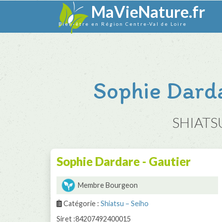
MaVieNature.fr
Bien-être en Région Centre-Val de Loire
Sophie Darda
SHIATSU
Sophie Dardare - Gautier
Membre Bourgeon
Catégorie :
Shiatsu – Seiho
Siret :84207492400015