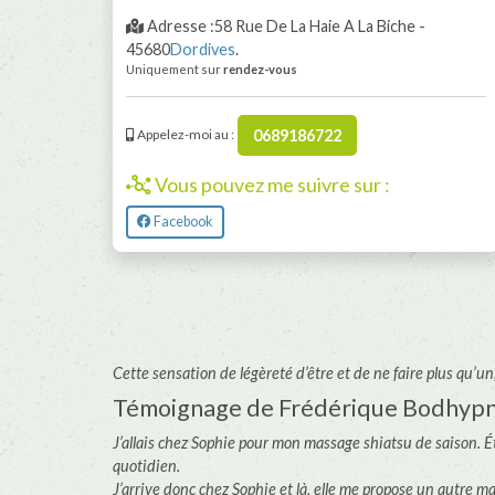
Adresse :58 Rue De La Haie A La Biche -
45680
Dordives
.
Uniquement sur
rendez-vous
0689186722
Appelez-moi au :
Vous pouvez me suivre sur :
Facebook
Cette sensation de légèreté d’être et de ne faire plus qu
Témoignage de Frédérique Bodhyp
J’allais chez Sophie pour mon massage shiatsu de saison
quotidien.
J’arrive donc chez Sophie et là, elle me propose un autre ma