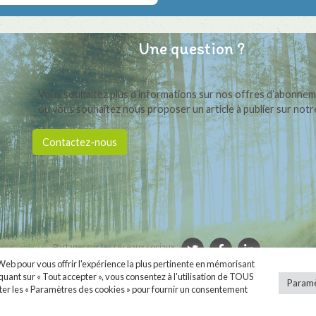
Une question ?
Vous souhaitez plus d’informations sur nos offres d’abonne
ou vous souhaitez nous proposer un article à publier sur notre
Contactez-nous
Partager sur les réseaux sociaux :
 Web pour vous offrir l'expérience la plus pertinente en mémorisant
iquant sur « Tout accepter », vous consentez à l'utilisation de TOUS
ièrement propulsé par
. Une création
Whornat Design
|
Mentions légales
|
Conditio
Paramè
ter les « Paramètres des cookies » pour fournir un consentement