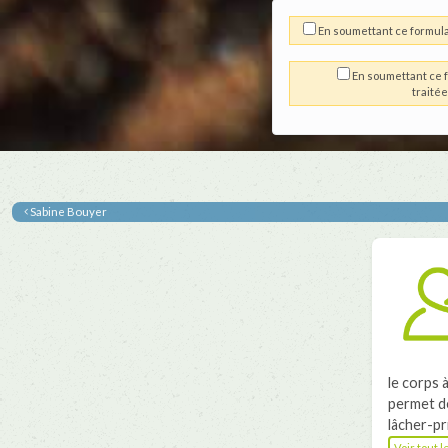
En soumettant ce formula
En soumettant ce f
traité
Sabine Bouyer
le corps 
permet de
lâcher-pr
Voir tout 