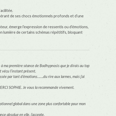
cilitée.
libérant de ses chocs émotionnels profonds et d’une
teur, émerge l’expression de ressentis ou d’émotions,
n lumière de certains schémas répétitifs, bloquant
uite à ma première séance de Bodhypnosis que je dirais au top
et vécu l’instant présent.
sée par tant d’émotions…….du rire aux larmes, mais j’ai
l. MERCI SOPHIE. Je vous la recommande vivement.
tionnel global dans une zone plus confortable pour mon
ce absolue en elle, j’accepte.