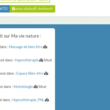
86722
www.shiatsu45-dordives.fr
it sur
Ma vie nature
:
dans :
Massage de bien être
ssé dans :
Hypnothérapie
Situé
ssé dans :
Espace Bien-être
sé dans :
Kinésiologie
Situé
é dans :
Hypnothérapie
,
PNL