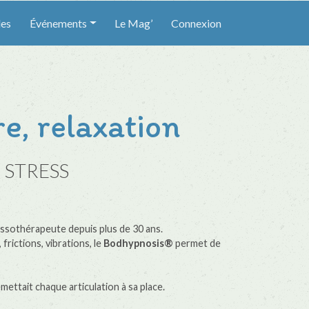
les
Événements
Le Mag’
Connexion
e, relaxation
I STRESS
ssothérapeute depuis plus de 30 ans.
frictions, vibrations, le
Bodhypnosis®
permet de
mettait chaque articulation à sa place.