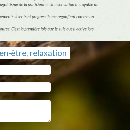
magnétisme de la praticienne. Une sensation incroyable de
ements si lents et progressifs me regonflent comme un
ource. C’est la première fois que je suis aussi active lors
en-être, relaxation