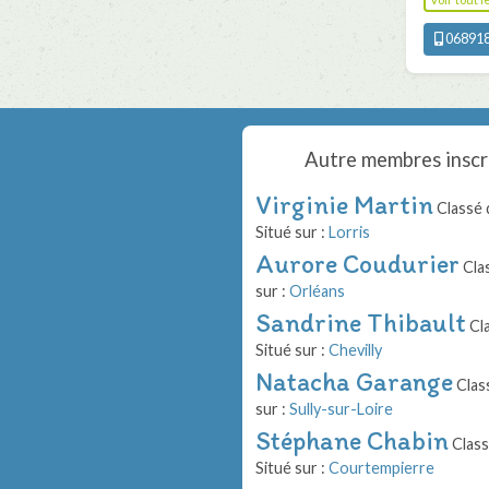
06891
Autre membres inscr
Virginie Martin
Classé 
Situé sur :
Lorris
Aurore Coudurier
Cla
sur :
Orléans
Sandrine Thibault
Cla
Situé sur :
Chevilly
Natacha Garange
Clas
sur :
Sully-sur-Loire
Stéphane Chabin
Class
Situé sur :
Courtempierre