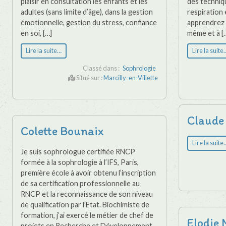
plaisir en consultation les enfants et les
des techniq
adultes (sans limite d’âge), dans la gestion
respiration 
émotionnelle, gestion du stress, confiance
apprendrez 
en soi, […]
même et à [
Lire la suite…
Lire la suite
Classé dans :
Sophrologie
Situé sur :
Marcilly-en-Villette
Claude
Colette Bounaix
Lire la suite
Je suis sophrologue certifiée RNCP
formée à la sophrologie à l’IFS, Paris,
première école à avoir obtenu l’inscription
de sa certification professionnelle au
RNCP et la reconnaissance de son niveau
de qualification par l’Etat. Biochimiste de
formation, j’ai exercé le métier de chef de
Elodie 
projets en Recherche et Développement