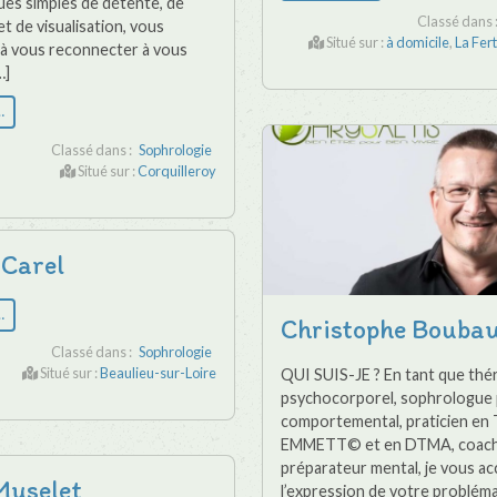
ues simples de détente, de
Classé dans 
et de visualisation, vous
Situé sur :
à domicile
,
La Fer
à vous reconnecter à vous
…]
…
Classé dans :
Sophrologie
Situé sur :
Corquilleroy
 Carel
…
Christophe Boubau
Classé dans :
Sophrologie
Situé sur :
Beaulieu-sur-Loire
QUI SUIS-JE ? En tant que thé
psychocorporel, sophrologue
comportemental, praticien en
EMMETT© et en DTMA, coach
préparateur mental, je vous acc
Muselet
l’expression de votre probléma