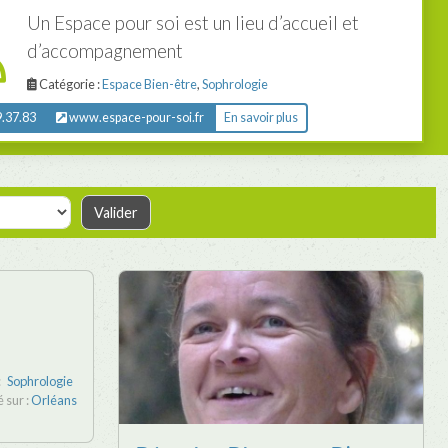
Un Espace pour soi est un lieu d’accueil et
d’accompagnement
Catégorie :
Espace Bien-être
,
Sophrologie
.37.83
www.espace-pour-soi.fr
En savoir plus
:
Sophrologie
é sur :
Orléans