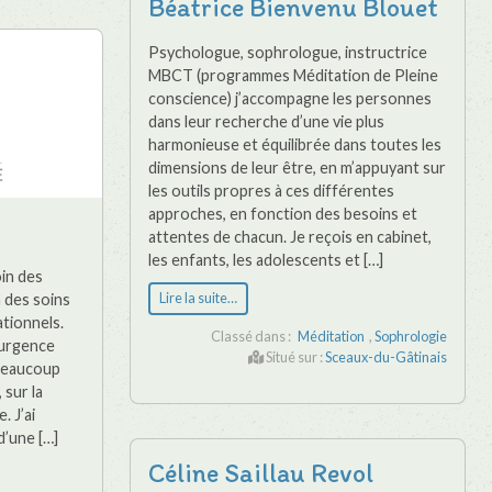
Béatrice Bienvenu Blouet
Psychologue, sophrologue, instructrice
MBCT (programmes Méditation de Pleine
conscience) j’accompagne les personnes
dans leur recherche d’une vie plus
harmonieuse et équilibrée dans toutes les
dimensions de leur être, en m’appuyant sur
les outils propres à ces différentes
approches, en fonction des besoins et
attentes de chacun. Je reçois en cabinet,
les enfants, les adolescents et […]
oin des
à des soins
Lire la suite…
ationnels.
Classé dans :
Méditation
,
Sophrologie
d’urgence
Situé sur :
Sceaux-du-Gâtinais
 beaucoup
 sur la
. J’ai
d’une […]
Céline Saillau Revol