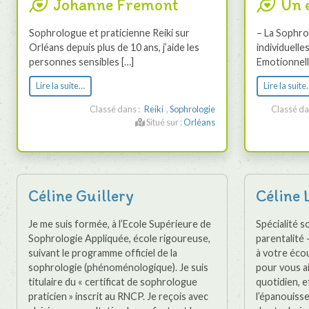
Johanne Fremont
Un 
Sophrologue et praticienne Reiki sur
– La Sophro
Orléans depuis plus de 10 ans, j’aide les
individuelle
personnes sensibles […]
Emotionnell
Lire la suite…
Lire la suite
Classé dans :
Reiki
,
Sophrologie
Classé da
Situé sur :
Orléans
Céline Guillery
Céline 
Je me suis formée, à l’Ecole Supérieure de
Spécialité 
Sophrologie Appliquée, école rigoureuse,
parentalité 
suivant le programme officiel de la
à votre écou
sophrologie (phénoménologique). Je suis
pour vous ai
titulaire du « certificat de sophrologue
quotidien, e
praticien » inscrit au RNCP. Je reçois avec
l’épanouisse