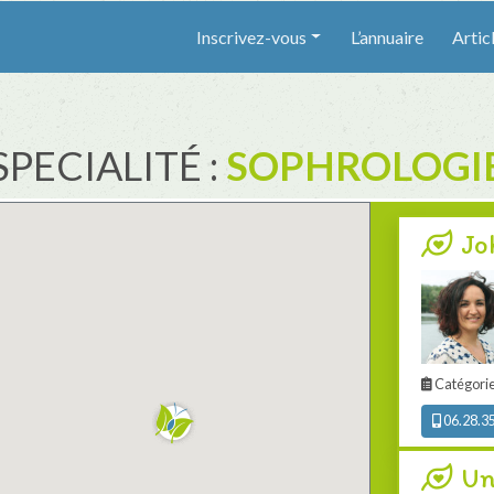
Inscrivez-vous
L’annuaire
Artic
SPECIALITÉ :
SOPHROLOGI
Jo
Catégorie
06.28.35
Un