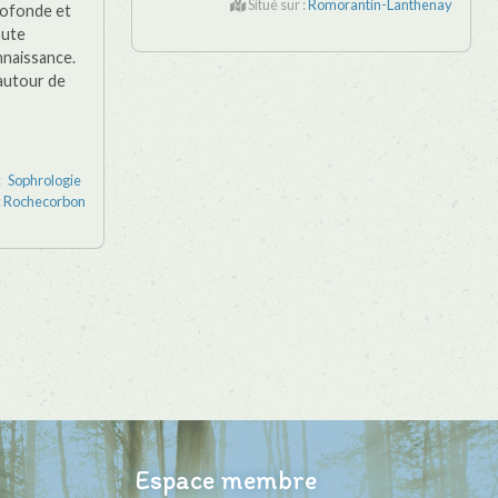
Situé sur :
Romorantin-Lanthenay
profonde et
oute
nnaissance.
autour de
:
Sophrologie
:
Rochecorbon
Espace membre