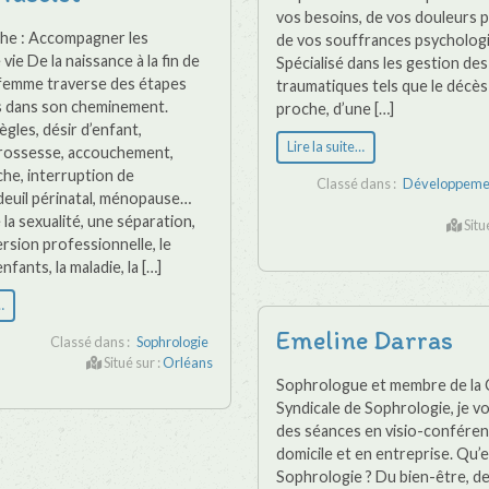
vos besoins, de vos douleurs 
he : Accompagner les
de vos souffrances psycholog
vie De la naissance à la fin de
Spécialisé dans les gestion de
 femme traverse des étapes
traumatiques tels que le décès
 dans son cheminement.
proche, d’une […]
gles, désir d’enfant,
Lire la suite…
 grossesse, accouchement,
he, interruption de
Classé dans :
Développemen
deuil périnatal, ménopause…
la sexualité, une séparation,
Situ
rsion professionnelle, le
fants, la maladie, la […]
…
Emeline Darras
Classé dans :
Sophrologie
Situé sur :
Orléans
Sophrologue et membre de la
Syndicale de Sophrologie, je 
des séances en visio-conféren
domicile et en entreprise. Qu’e
Sophrologie ? Du bien-être, de