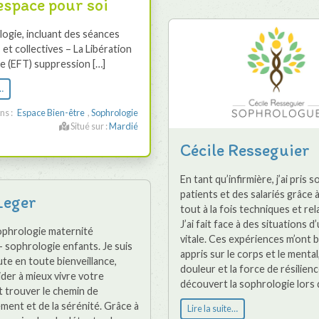
espace pour soi
logie, incluant des séances
s et collectives – La Libération
e (EFT) suppression […]
…
ns :
Espace Bien-être
,
Sophrologie
Situé sur :
Mardié
Cécile Resseguier
En tant qu’infirmière, j’ai pris s
patients et des salariés grâce 
Leger
tout à la fois techniques et rel
J’ai fait face à des situations 
sophrologie maternité
vitale. Ces expériences m’ont
– sophrologie enfants. Je suis
appris sur le corps et le mental,
te en toute bienveillance,
douleur et la force de résilience
der à mieux vivre votre
découvert la sophrologie lors 
t trouver le chemin de
ment et de la sérénité. Grâce à
Lire la suite…