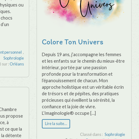
physiques ou
iques.
s chocs
 d’un
Colore Ton Univers
t personnel
,
Depuis 19 ans, j’accompagne les femmes
Sophrologie
et les enfants sur le chemin du mieux-être
é sur :
Orléans
intérieur, portée par une passion
profonde pour la transformation et
l’épanouissement de chacun. Mon
approche holistique est un véritable écrin
de trésors et de pépites, des pratiques
précieuses qui éveillent la sérénité, la
confiance et la joie de vivre.
 Chambre
L’Imaginologie® occupe […]
vous propose
ce, à
Lire la suite…
st ce que la
Classé dans :
Sophrologie
 la détente