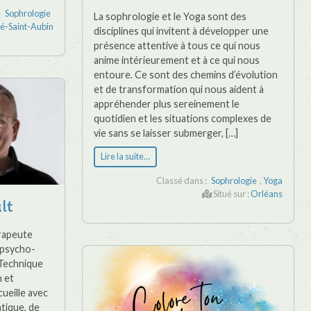
:
Sophrologie
La sophrologie et le Yoga sont des
té-Saint-Aubin
disciplines qui invitent à développer une
présence attentive à tous ce qui nous
anime intérieurement et à ce qui nous
entoure. Ce sont des chemins d’évolution
et de transformation qui nous aident à
appréhender plus sereinement le
quotidien et les situations complexes de
vie sans se laisser submerger, […]
Lire la suite…
Classé dans :
Sophrologie
,
Yoga
Situé sur :
Orléans
lt
rapeute
 psycho-
 Technique
 et
ueille avec
tique, de