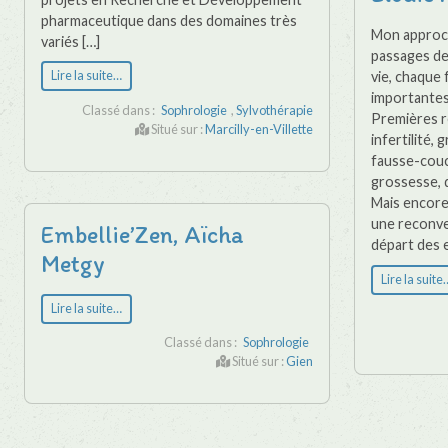
pharmaceutique dans des domaines très
Mon approc
variés […]
passages de 
Lire la suite…
vie, chaque
importantes
Classé dans :
Sophrologie
,
Sylvothérapie
Premières rè
Situé sur :
Marcilly-en-Villette
infertilité,
fausse-couc
grossesse, 
Mais encore 
une reconve
Embellie’Zen, Aïcha
départ des en
Metgy
Lire la suite
Lire la suite…
Classé dans :
Sophrologie
Situé sur :
Gien