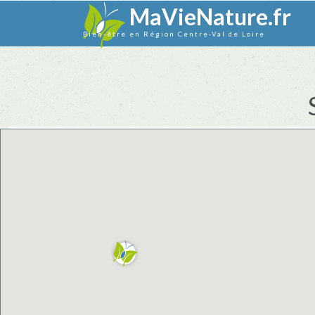
MaVieNature.fr
Bien-être en Région Centre-Val de Loire