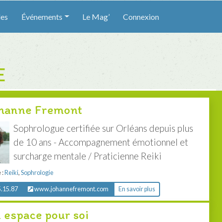
les
Événements
Le Mag’
Connexion
E
hanne Fremont
Sophrologue certifiée sur Orléans depuis plus
de 10 ans - Accompagnement émotionnel et
surcharge mentale / Praticienne Reiki
 :
Reiki
,
Sophrologie
.15.87
www.johannefremont.com
En savoir plus
 espace pour soi