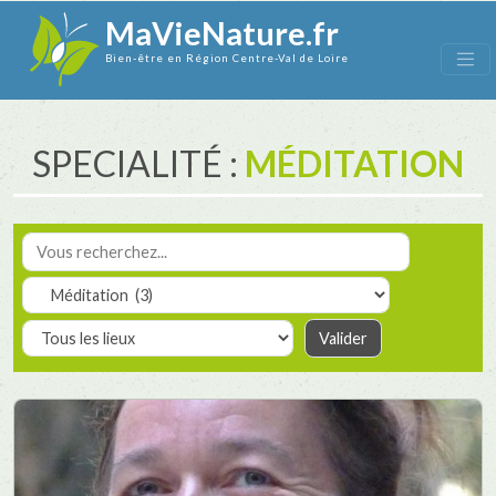
MaVieNature.fr
Bien-être en Région Centre-Val de Loire
SPECIALITÉ :
MÉDITATION