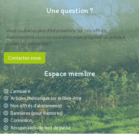
Une question ?
Vous souhaitez plus d’informations sur nos offres
d’abonnement ou vous souhaitez nous proposer un article à
publier sur notre site ?
Contactez-nous
Espace membre
L’annuaire
Articles thématique sur le Bien-être
Nos offres d’abonnement
Bannières (pour membres)
Connexion
Récupération de mot de passe
Conditions Générales de vente