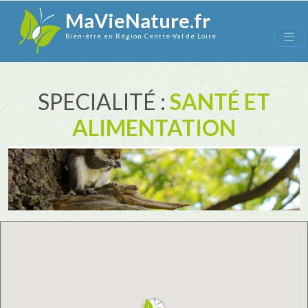
MaVieNature.fr
Bien-être en Région Centre-Val de Loire
SPECIALITÉ :
SANTÉ ET
ALIMENTATION