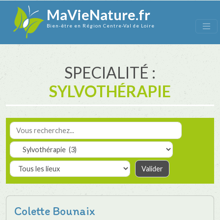
MaVieNature.fr
Bien-être en Région Centre-Val de Loire
SPECIALITÉ :
SYLVOTHÉRAPIE
Colette Bounaix