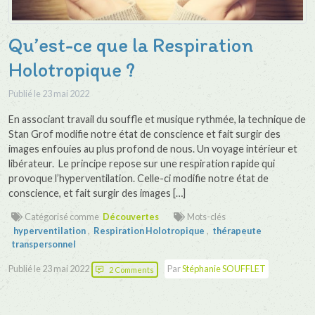
Qu’est-ce que la Respiration
Holotropique ?
Publié le
23 mai 2022
En associant travail du souffle et musique rythmée, la technique de
Stan Grof modifie notre état de conscience et fait surgir des
images enfouies au plus profond de nous. Un voyage intérieur et
libérateur. Le principe repose sur une respiration rapide qui
provoque l’hyperventilation. Celle-ci modifie notre état de
conscience, et fait surgir des images […]
Catégorisé comme
Découvertes
Mots-clés
hyperventilation
,
Respiration Holotropique
,
thérapeute
transpersonnel
Publié le
23 mai 2022
Par
Stéphanie SOUFFLET
2 Comments