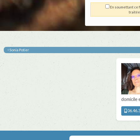
En soumettant ce f
traité
Sonia Potier
domicile
06.46.3