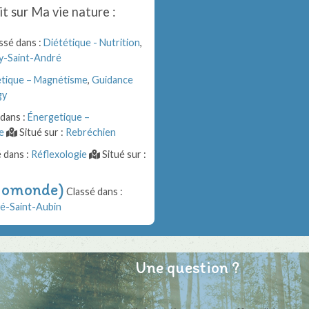
it sur
Ma vie nature
:
ssé dans :
Diététique - Nutrition
,
y-Saint-André
tique – Magnétisme
,
Guidance
gy
dans :
Énergetique –
e
Situé sur :
Rebréchien
 dans :
Réflexologie
Situé sur :
Biomonde)
Classé dans :
té-Saint-Aubin
Une question ?