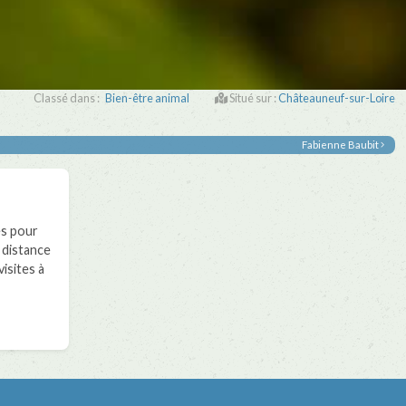
Classé dans :
Bien-être animal
Situé sur :
Châteauneuf-sur-Loire
Fabienne Baubit
s pour
 distance
isites à