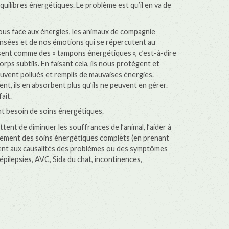
uilibres énergétiques. Le problème est qu’il en va de
ous face aux énergies, les animaux de compagnie
ensées et de nos émotions qui se répercutent au
sent comme des « tampons énergétiques », c’est-à-dire
rps subtils. En faisant cela, ils nous protègent et
ouvent pollués et remplis de mauvaises énergies.
t, ils en absorbent plus qu’ils ne peuvent en gérer.
ait.
t besoin de soins énergétiques.
nt de diminuer les souffrances de l’animal, l’aider à
alement des soins énergétiques complets (en prenant
tement aux causalités des problèmes ou des symptômes
pilepsies, AVC, Sida du chat, incontinences,