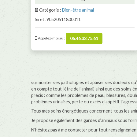
Catégorie :
Bien-être animal
Siret :90520511800011
06.46.33.75.61
Appelez-moi au :
surmonter ses pathologies et apaiser ses douleurs qu
en compte tout l’être de l’animal) ainsi que des soin
précis : comme les problèmes de peau, blessures, doule
problèmes urinaires, perte ou excès d’appétit, l’agress
Tous mes soins énergétiques concernent tous les ani
Je propose également des gardes d’animaux sous forme
N’hésitez pas à me contacter pour tout renseignemen