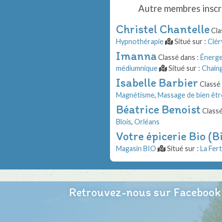
Autre membres inscr
Christel Chantelle
Cla
Hypnothérapie
Situé sur :
Clér
Imanna
Classé dans :
Énerge
médiumnique
Situé sur :
Chain
Isabelle Barbier
Classé 
Magnétisme
,
Massage de bien êtr
Béatrice Benoist
Classé
Blois
,
Orléans
Votre épicerie Bio (
Magasin BIO
Situé sur :
La Fer
Retrouvez-nous sur Facebook