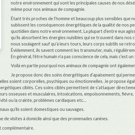
notre environnement qui sont les principales causes de nos déséq
même pour nos animaux de compagnie.
Étant très proches de l’homme et beaucoup plus sensibles que n
subissent les conséquences énergétiques de la qualité de nos p
quotidien dans notre environnement. La plupart d’entre eux agis
qu’ils absorbent les énergies nuisibles qui se trouvent dans nos co
nous soulagent sauf qu’à leurs tours, leurs corps subtils se retr
Évidemment, ils savent comment les transmuter, mais, régulièremen
En général, l’être humain n’a pas conscience de cela, mais c’est un f
Voilà en partie pourquoi nos animaux de compagnie ont égalemen
Je propose donc des soins énergétiques d’apaisement qui permette
’elles soient corporelles, psychiques ou émotionnelles. Je propose ég
s énergétiques ciblés. Ces soins ciblés permettent de s’attaquer direc
urs osseuses et musculaires, intoxications, empoisonnements, fièvre, é
ivité ou la crainte, problèmes cardiaques etc…
maux qu’ils soient domestiques ou sauvages.
 de visites à domicile ainsi que des promenades canines.
t complémentaire.