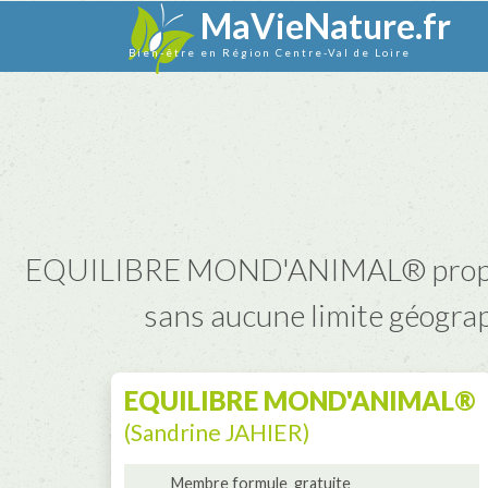
MaVieNature.fr
Bien-être en Région Centre-Val de Loire
EQUILIBRE MOND'ANIMAL® propose d
sans aucune limite géograp
EQUILIBRE MOND'ANIMAL®
(Sandrine JAHIER)
Membre formule_gratuite