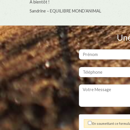
A bientôt !
Sandrine – EQUILIBRE MOND’ANIMAL
Une
En soumettant ce formula