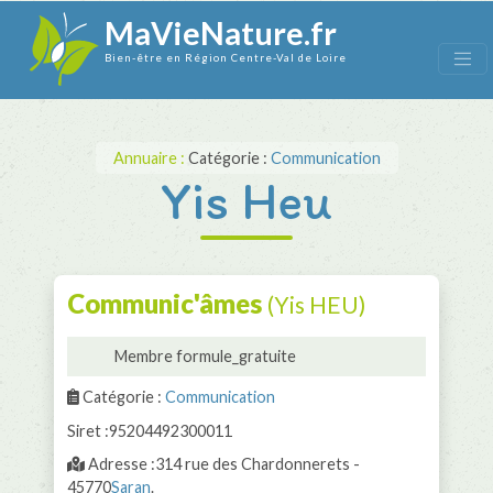
MaVieNature.fr
Bien-être en Région Centre-Val de Loire
Annuaire :
Catégorie :
Communication
Yis Heu
Communic'âmes
(Yis HEU)
Membre formule_gratuite
Catégorie :
Communication
Siret :95204492300011
Adresse :314 rue des Chardonnerets -
45770
Saran
.