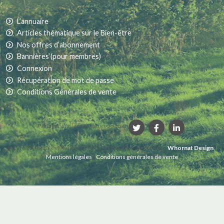
L’annuaire
Articles thématique sur le Bien-être
Nos offres d’abonnement
Bannières (pour membres)
Connexion
Récupération de mot de passe
Conditions Générales de vente
Partager sur les réseaux sociaux :
MaVieNature.fr
est fièrement propulsé par
. Une création
Whornat Design
|
Mentions légales
|
Conditions générales de vente