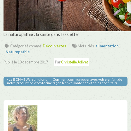
La naturopathie : la santé dans l’assiette
Catégorisé comme
Découvertes
Mots-clés
alimentation
,
Naturopathie
Publié le
10 décembre 2017
Par
Christelle Jolivet
Le BONHEUR : stimulons
Comment communiquer avec votre enfant de
notre production d’ocytocine.
façon bienveillante et éviter les conflits ?