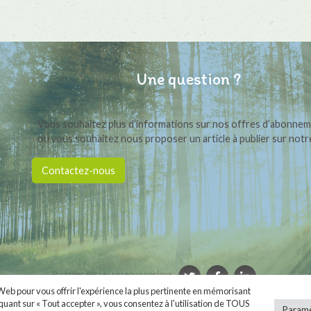
Une question ?
Vous souhaitez plus d’informations sur nos offres d’abonne
ou vous souhaitez nous proposer un article à publier sur notre
Contactez-nous
Partager sur les réseaux sociaux :
 Web pour vous offrir l'expérience la plus pertinente en mémorisant
iquant sur « Tout accepter », vous consentez à l'utilisation de TOUS
ièrement propulsé par
. Une création
Whornat Design
|
Mentions légales
|
Conditio
Paramè