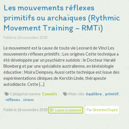
Les mouvements réflexes
primitifs ou archaïques (Rythmic
Movement Training – RMTi)
Publié le
26 novembre 2018
Le mouvement est la cause de toute vie Leonard de Vinci Les
mouvements réflexes primitifs : Les origines Cette technique a
été développée par un psychiatre suédois : le Docteur Harald
Blomberg et par une spécialiste australienne, en kinésiologie
éducative : Moira Dempsey. Aussi cette technique est issue des
expérimentations cliniques de Kerstin Linde, thérapeute
autodidacte. Cette […]
Catégorisé comme
Conseils
Mots-clés
équilibre
,
primitif
,
réflexes
,
stress
Publié le
26 novembre 2018
Par
Séverine Dupré
Leave a comment