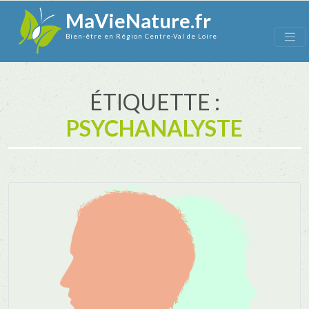
MaVieNature.fr
Bien-être en Région Centre-Val de Loire
ÉTIQUETTE :
PSYCHANALYSTE