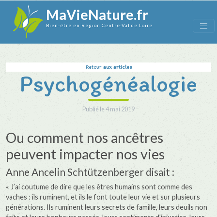
MaVieNature.fr
Bien-être en Région Centre-Val de Loire
Retour
aux articles
Psychogénéalogie
Publié le
4 mai 2019
Ou comment nos ancêtres
peuvent impacter nos vies
Anne Ancelin Schtützenberger disait :
« J’ai coutume de dire que les êtres humains sont comme des
vaches : ils ruminent, et ils le font toute leur vie et sur plusieurs
générations. Ils ruminent leurs secrets de famille, leurs deuils non