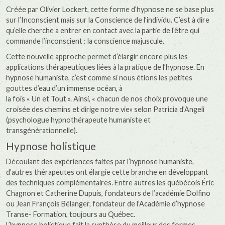
Créée par Olivier Lockert, cette forme d’hypnose ne se base plus
sur l’Inconscient mais sur la Conscience de l’individu. C’est à dire
qu’elle cherche à entrer en contact avec la partie de l’être qui
commande l’inconscient : la conscience majuscule.
Cette nouvelle approche permet d’élargir encore plus les
applications thérapeutiques liées à la pratique de l’hypnose. En
hypnose humaniste, c’est comme si nous étions les petites
gouttes d’eau d’un immense océan, à
la fois « Un et Tout ». Ainsi, « chacun de nos choix provoque une
croisée des chemins et dirige notre vie» selon Patricia d’Angeli
(psychologue hypnothérapeute humaniste et
transgénérationnelle).
Hypnose holistique
Découlant des expériences faites par l’hypnose humaniste,
d’autres thérapeutes ont élargie cette branche en développant
des techniques complémentaires. Entre autres les québécois Éric
Chagnon et Catherine Dupuis, fondateurs de l’académie Dolfino
ou Jean François Bélanger, fondateur de l’Académie d’hypnose
Transe- Formation, toujours au Québec.
L’hypnose holistique fait la synthèse du meilleur des formes