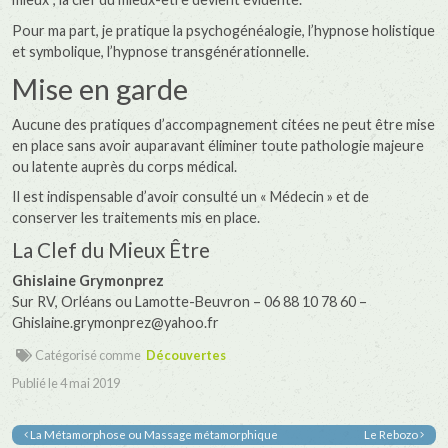
Pour ma part, je pratique la psychogénéalogie, l’hypnose holistique
et symbolique, l’hypnose transgénérationnelle.
Mise en garde
Aucune des pratiques d’accompagnement citées ne peut être mise
en place sans avoir auparavant éliminer toute pathologie majeure
ou latente auprès du corps médical.
Il est indispensable d’avoir consulté un « Médecin » et de
conserver les traitements mis en place.
La Clef du Mieux Être
Ghislaine Grymonprez
Sur RV, Orléans ou Lamotte-Beuvron – 06 88 10 78 60 –
Ghislaine.grymonprez@yahoo.fr
Catégorisé comme
Découvertes
Publié le
4 mai 2019
La Métamorphose ou Massage métamorphique
Le Rebozo