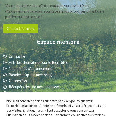
Vous souhaitez plus d’informations sur nos offres
d’abonnement ou vous souhaitez nous proposer un article à
publier sur notre site ?
Contactez-nous
Espace membre
L’annuaire
Articles thématique sur le Bien-être
Nos offres d’abonnement
Bannières (pour membres)
Connexion
Récupération de mot de passe
Conditions Générales de vente
Nous utilisons des cookies sur notre site Web pour vous offrir
l'expérience la plus pertinente en mémorisant vos préférences lors de
vos visites. En cliquant sur « Tout accepter », vous consentez à
Partager sur les réseaux sociaux :
l'utilisation de TOUS les cookies. Cependant, vous pouvez visiter les «