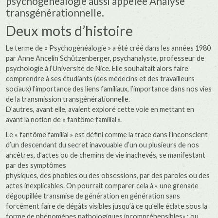
psychogénéalogie aussi appelée Analyse
transgénérationnelle.
Deux mots d’histoire
Le terme de « Psychogénéalogie » a été créé dans les années 1980
par Anne Ancelin Schützenberger, psychanalyste, professeur de
psychologie à l’Université de Nice. Elle souhaitait alors faire
comprendre à ses étudiants (des médecins et des travailleurs
sociaux) l’importance des liens familiaux, l’importance dans nos vies
de la transmission transgénérationnelle.
D’autres, avant elle, avaient exploré cette voie en mettant en
avant la notion de « fantôme familial ».
Le « fantôme familial » est défini comme la trace dans l’inconscient
d’un descendant du secret inavouable d’un ou plusieurs de nos
ancêtres, d’actes ou de chemins de vie inachevés, se manifestant
par des symptômes
physiques, des phobies ou des obsessions, par des paroles ou des
actes inexplicables. On pourrait comparer cela à « une grenade
dégoupillée transmise de génération en génération sans
forcément faire de dégâts visibles jusqu’à ce qu’elle éclate sous la
forme de phénomènes pathologiques incompréhensibles» ; ou,