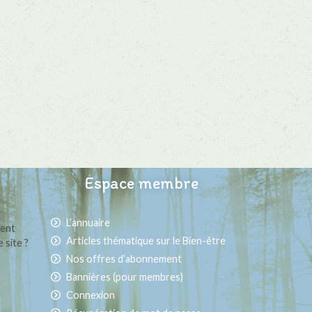
Espace membre
L’annuaire
ment
Articles thématique sur le Bien-être
 site ?
Nos offres d’abonnement
Bannières (pour membres)
Connexion