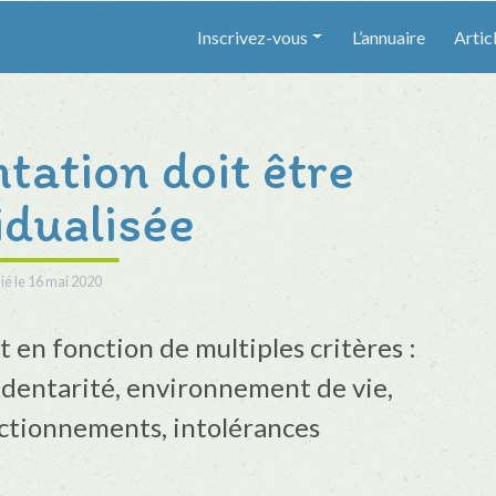
Inscrivez-vous
L’annuaire
Artic
tation doit être
idualisée
ié le
16 mai 2020
t en fonction de multiples critères :
édentarité, environnement de vie,
ctionnements, intolérances