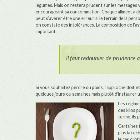
légumes. Mais on restera prudent sur les messages vé
encourageant sa consommation. Chaque aliment a des 
peut s’avérer être une erreur si le terrain de la pers
on constate des intolérances. La composition de l’as
important.
Il faut redoubler de prudence qu
Si vous souhaitez perdre du poids, l’approche doit être
quelques jours ou semaines mais plutôt d’instaurer u
Les régimes
des kilos 
terme, ils
Certaines 
plus la rec
le cas d’in