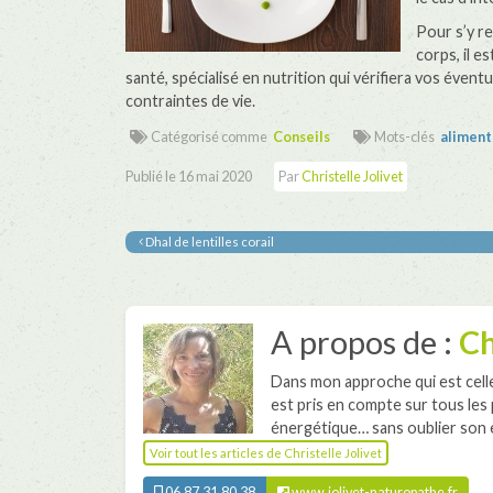
Pour s’y r
corps, il e
santé, spécialisé en nutrition qui vérifiera vos éven
contraintes de vie.
Catégorisé comme
Conseils
Mots-clés
aliment
Publié le
16 mai 2020
Par
Christelle Jolivet
Dhal de lentilles corail
A propos de :
Ch
Dans mon approche qui est celle
est pris en compte sur tous les 
énergétique… sans oublier son 
Voir tout les articles de Christelle Jolivet
06.87.31.80.38
www.jolivet-naturopathe.fr