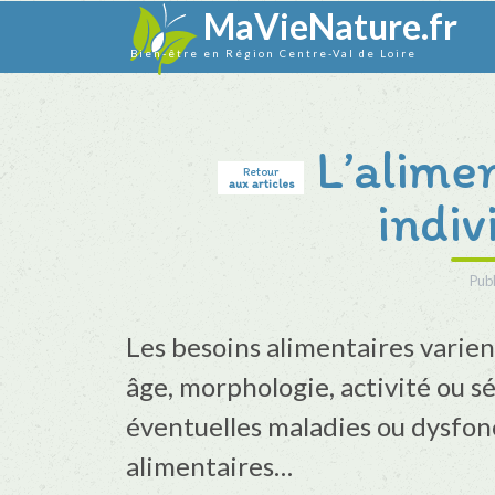
MaVieNature.fr
Bien-être en Région Centre-Val de Loire
L’alimen
Retour
aux articles
indiv
Publ
Les besoins alimentaires varien
âge, morphologie, activité ou s
éventuelles maladies ou dysfon
alimentaires…